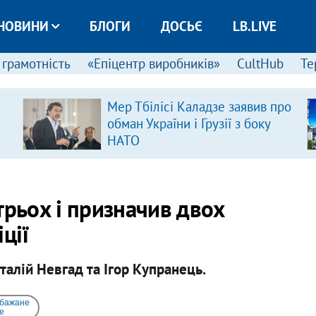
НОВИНИ
БЛОГИ
ДОСЬЄ
LB.LIVE
 грамотність
«Епіцентр виробників»
CultHub
Те
Мер Тбілісі Каладзе заявив про
обман України і Грузії з боку
НАТО
трьох і призначив двох
ції
талій Невгад та Ігор Купранець.
 бажане
e