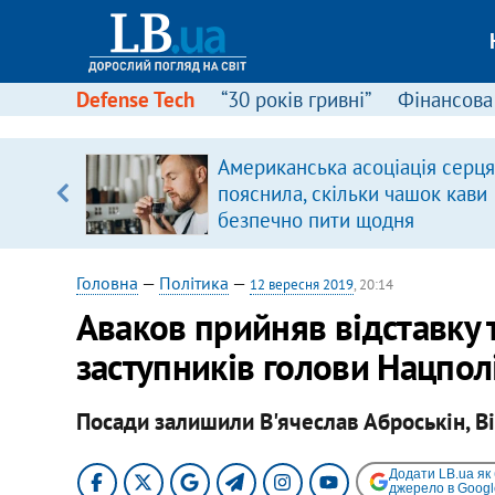
Defense Tech
“30 років гривні”
Фінансова
Американська асоціація серця
пояснила, скільки чашок кави
вщині
безпечно пити щодня
і –
ах
Головна
—
Політика
—
12 вересня 2019
, 20:14
Аваков прийняв відставку 
заступників голови Нацполі
Посади залишили В'ячеслав Аброськін, Ві
Додати LB.ua як
джерело в Googl