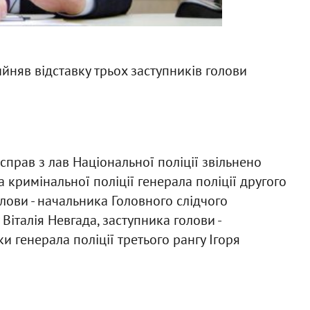
йняв відставку трьох заступників голови
справ з лав Національної поліції звільнено
 кримінальної поліції генерала поліції другого
олови - начальника Головного слідчого
 Віталія Невгада, заступника голови -
 генерала поліції третього рангу Ігоря