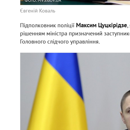
ФОТО: MVS.GOV.UA
Євгеній Коваль
Максим Цуцкірідзе
Підполковник поліції
,
рішенням міністра призначений заступнико
Головного слідчого управління.