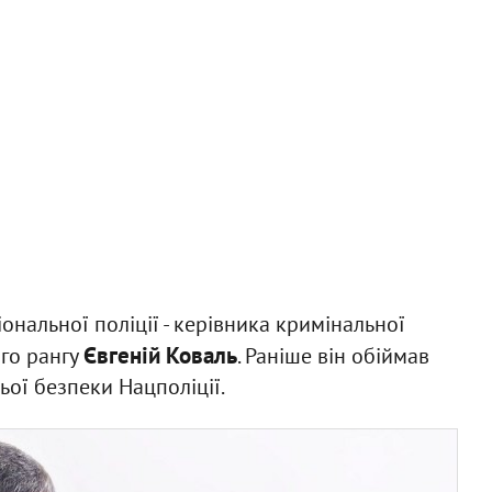
нальної поліції - керівника кримінальної
Євгеній Коваль
ого рангу
. Раніше він обіймав
ої безпеки Нацполіції.