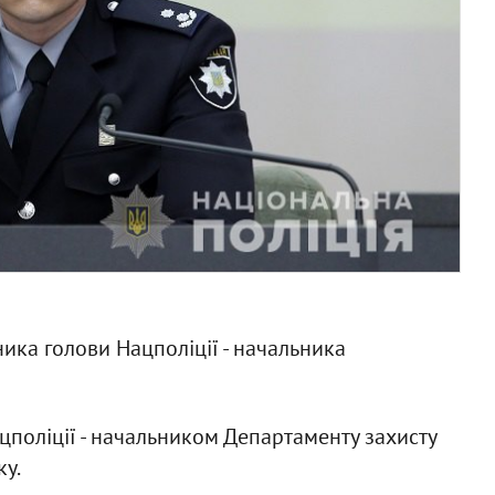
ика голови Нацполіції - начальника
цполіції - начальником Департаменту захисту
ку.