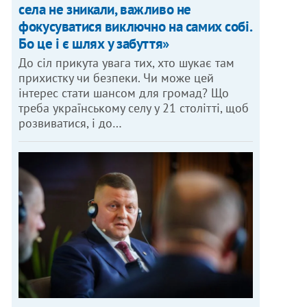
села не зникали, важливо не
фокусуватися виключно на самих собі.
Бо це і є шлях у забуття»
До сіл прикута увага тих, хто шукає там
прихистку чи безпеки. Чи може цей
інтерес стати шансом для громад? Що
треба українському селу у 21 столітті, щоб
розвиватися, і до…