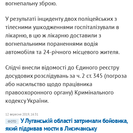
вогнепальну зброю.
У результаті інциденту двох поліцейських з
тілесними ушкодженнями госпіталізували в
лікарню, в цю ж лікарню доставили з
вогнепальними пораненнями водія
автомобіля та 24-річного місцевого жителя.
Слідчі внесли відомості до Єдиного реєстру
досудових розслідувань за ч. 2 ст. 345 (погроза
або насильство щодо працівника
правоохоронного органу) Кримінального
кодексу України.
12 вересня 2019, 16:31
У Луганській області затримали бойовика,
ФОТО
який підривав мости в Лисичанську