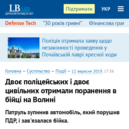
Підтримати
УКР
Defense Tech
“30 років гривні”
Фінансова грамо
Поліція отримала заяву щодо
незаконності проведення у
Почаївській лаврі хресної ходи
Головна
—
Суспільство
—
Події
—
12 вересня 2019
, 17:36
Двоє поліцейських і двоє
цивільних отримали поранення в
бійці на Волині
Патруль зупинив автомобіль, який порушив
ПДР, і зав'язалася бійка.