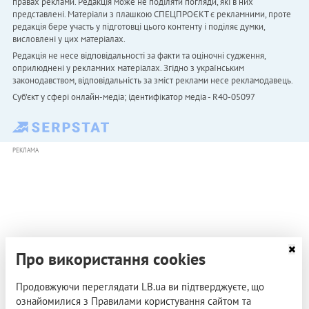
правах реклами. Редакція може не поділяти погляди, які в них
представлені. Матеріали з плашкою СПЕЦПРОЄКТ є рекламними, проте
редакція бере участь у підготовці цього контенту і поділяє думки,
висловлені у цих матеріалах.
Редакція не несе відповідальності за факти та оціночні судження,
оприлюднені у рекламних матеріалах. Згідно з українським
законодавством, відповідальність за зміст реклами несе рекламодавець.
Cуб'єкт у сфері онлайн-медіа; ідентифікатор медіа - R40-05097
РЕКЛАМА
Про використання cookies
Продовжуючи переглядати LB.ua ви підтверджуєте, що
ознайомилися з Правилами користування сайтом та