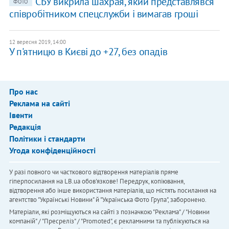
СБУ викрила шахрая, який представлявся
ФОТО
співробітником спецслужби і вимагав гроші
12 вересня 2019, 14:00
У п'ятницю в Києві до +27, без опадів
Про нас
Реклама на сайті
Івенти
Редакція
Політики і стандарти
Угода конфіденційності
У разі повного чи часткового відтворення матеріалів пряме
гіперпосилання на LB.ua обов'язкове! Передрук, копіювання,
відтворення або інше використання матеріалів, що містять посилання на
агентство "Українськi Новини" й "Українська Фото Група", заборонено.
Матеріали, які розміщуються на сайті з позначкою "Реклама" / "Новини
компаній" / "Пресреліз" / "Promoted", є рекламними та публікуються на