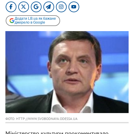
Додати LB.ua як бажане
джерело в Google
ФОТО: HTTP://WWW.SVOBODNAYA.ODESSA.UA
Міністерство культури прокоментувало