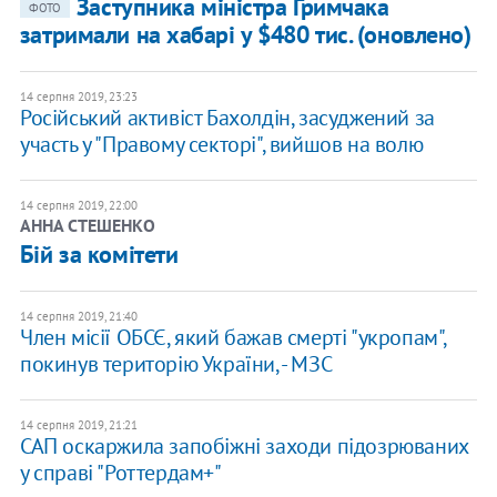
Заступника міністра Гримчака
ФОТО
затримали на хабарі у $480 тис. (оновлено)
14 серпня 2019, 23:23
Російський активіст Бахолдін, засуджений за
участь у "Правому секторі", вийшов на волю
14 серпня 2019, 22:00
АННА СТЕШЕНКО
Бій за комітети
14 серпня 2019, 21:40
Член місії ОБСЄ, який бажав смерті "укропам",
покинув територію України, - МЗС
14 серпня 2019, 21:21
САП оскаржила запобіжні заходи підозрюваних
у справі "Роттердам+"