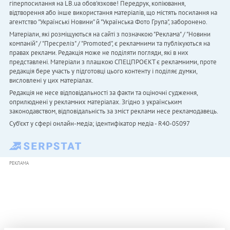
гіперпосилання на LB.ua обов'язкове! Передрук, копіювання,
відтворення або інше використання матеріалів, що містять посилання на
агентство "Українськi Новини" й "Українська Фото Група", заборонено.
Матеріали, які розміщуються на сайті з позначкою "Реклама" / "Новини
компаній" / "Пресреліз" / "Promoted", є рекламними та публікуються на
правах реклами. Редакція може не поділяти погляди, які в них
представлені. Матеріали з плашкою СПЕЦПРОЄКТ є рекламними, проте
редакція бере участь у підготовці цього контенту і поділяє думки,
висловлені у цих матеріалах.
Редакція не несе відповідальності за факти та оціночні судження,
оприлюднені у рекламних матеріалах. Згідно з українським
законодавством, відповідальність за зміст реклами несе рекламодавець.
Cуб'єкт у сфері онлайн-медіа; ідентифікатор медіа - R40-05097
РЕКЛАМА