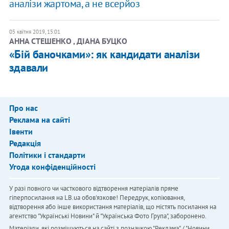
аналізи жартома, а не всерйоз
05 квітня 2019, 15:01
АННА СТЕШЕНКО , ДІАНА БУЦКО
«Бій баночками»: як кандидати аналізи
здавали
Про нас
Реклама на сайті
Івенти
Редакція
Політики і стандарти
Угода конфіденційності
У разі повного чи часткового відтворення матеріалів пряме
гіперпосилання на LB.ua обов'язкове! Передрук, копіювання,
відтворення або інше використання матеріалів, що містять посилання на
агентство "Українськi Новини" й "Українська Фото Група", заборонено.
Матеріали, які розміщуються на сайті з позначкою "Реклама" / "Новини