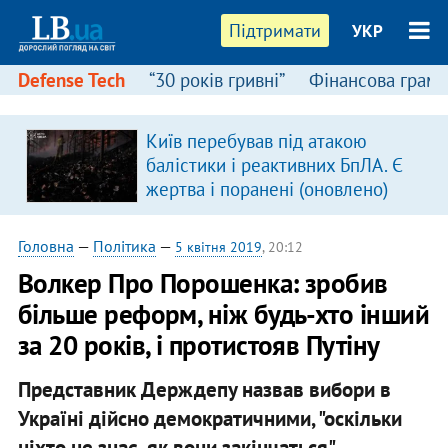
Підтримати
УКР
Defense Tech
“30 років гривні”
Фінансова грамо
Київ перебував під атакою
в
балістики і реактивних БпЛА. Є
жертва і поранені (оновлено)
Головна
—
Політика
—
5 квітня 2019
, 20:12
Волкер Про Порошенка: зробив
більше реформ, ніж будь-хто інший
за 20 років, і протистояв Путіну
Представник Держдепу назвав вибори в
Україні дійсно демократичними, "оскільки
ніхто не знає, як вони закінчаться".