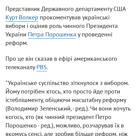
Представник Державного департаменту США
Курт Волкер
прокоментував українські
вибори і оцінив роль чинного Президента
України
Петра Порошенка
у проведенні
реформ.
Про це він сказав в ефірі американського
телеканалу
PBS
.
"Українське суспільство зіткнулося з вибором.
Йому потрібен хтось, хто просто йде проти
істеблішменту, обіцяючи масштабну реформу
(Володимир Зеленський, - ред.). Чи вони хочуть
когось, хто (як чинний президент Петро
Порошенко - ред.), можливо, розчарував їх в
якомусь сенсі, але зробив більше реформ, ніж