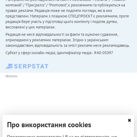
компаній" / "Пресреліз" / "Promoted", є рекламними та публікуються на
правах реклами. Редакція може не поділяти погляди, які в них
представлені. Матеріали з плашкою СПЕЦПРОЄКТ є рекламними, проте
редакція бере участь у підготовці цього контенту і поділяє думки,
висловлені у цих матеріалах.
Редакція не несе відповідальності за факти та оціночні судження,
оприлюднені у рекламних матеріалах. Згідно з українським
законодавством, відповідальність за зміст реклами несе рекламодавець.
Cуб'єкт у сфері онлайн-медіа; ідентифікатор медіа - R40-05097
РЕКЛАМА
Про використання cookies
Продовжуючи переглядати LB.ua ви підтверджуєте, що