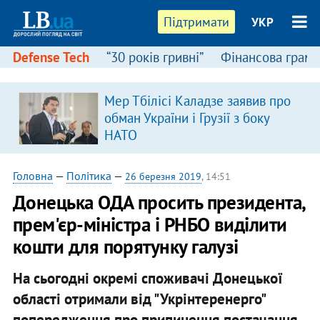
Підтримати
УКР
Defense Tech
“30 років гривні”
Фінансова грамо
Мер Тбілісі Каладзе заявив про
обман України і Грузії з боку
НАТО
Головна
—
Політика
—
26 березня 2019
, 14:51
Донецька ОДА просить президента,
прем'єр-міністра і РНБО виділити
кошти для порятунку галузі
На сьогодні окремі споживачі Донецької
області отримали від "Укрінтеренерго"
попередження про припинення постачання