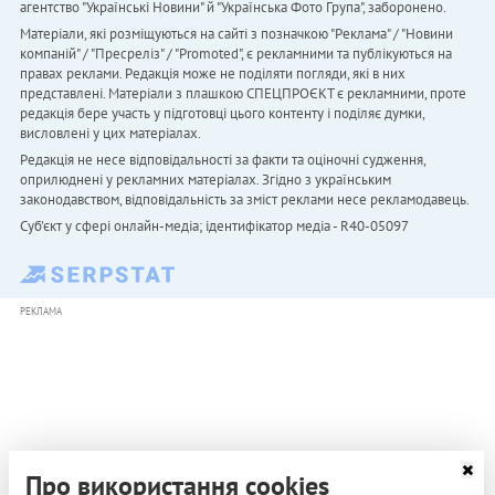
агентство "Українськi Новини" й "Українська Фото Група", заборонено.
Матеріали, які розміщуються на сайті з позначкою "Реклама" / "Новини
компаній" / "Пресреліз" / "Promoted", є рекламними та публікуються на
правах реклами. Редакція може не поділяти погляди, які в них
представлені. Матеріали з плашкою СПЕЦПРОЄКТ є рекламними, проте
редакція бере участь у підготовці цього контенту і поділяє думки,
висловлені у цих матеріалах.
Редакція не несе відповідальності за факти та оціночні судження,
оприлюднені у рекламних матеріалах. Згідно з українським
законодавством, відповідальність за зміст реклами несе рекламодавець.
Cуб'єкт у сфері онлайн-медіа; ідентифікатор медіа - R40-05097
РЕКЛАМА
Про використання cookies