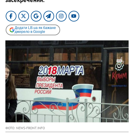
Додати LB.ua як бажане
джерело в Google
ФОТО: NEWS-FRONT.INFO