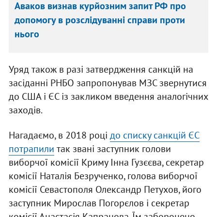
Аваков визнав курйозним запит РФ про
допомогу в розслідуванні справи проти
нього
Уряд також в разі затвердження санкцій на
засіданні РНБО запропонував МЗС звернутися
до США і ЄС із закликом введення аналогічних
заходів.
Нагадаємо, в 2018 році
до списку санкцій ЄС
потрапили
так звані заступник голови
виборчої комісії Криму Інна Гузєєва, секретар
комісії Наталія Безрученко, голова виборчої
комісії Севастополя Олександр Петухов, його
заступник Мирослав Погорєлов і секретар
комісії Анастасія Капранова. Їм заборонено