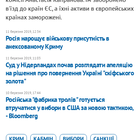
в'їзд до країн ЄС, а їхні активи в європейських
країнах заморожені.
11 березня 2019, 12:34
Росія нарощує військову присутність в
анексованому Криму
11 березня 2019, 11:03
Суд у Нідерландах почав розглядати апеляцію
на рішення про повернення Україні "скіфського
золота"
10 березня 2019, 17:44
Російська "фабрика тролів" готується
втручатися у вибори в США за новою тактикою,
- Bloomberg
КРИМ
КАБМІН
ВИБОРИ
САНКЦІЇ