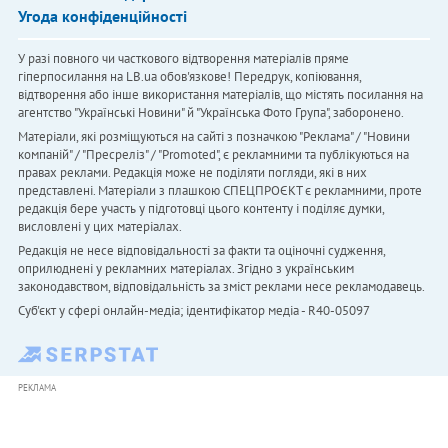
Угода конфіденційності
У разі повного чи часткового відтворення матеріалів пряме
гіперпосилання на LB.ua обов'язкове! Передрук, копіювання,
відтворення або інше використання матеріалів, що містять посилання на
агентство "Українськi Новини" й "Українська Фото Група", заборонено.
Матеріали, які розміщуються на сайті з позначкою "Реклама" / "Новини
компаній" / "Пресреліз" / "Promoted", є рекламними та публікуються на
правах реклами. Редакція може не поділяти погляди, які в них
представлені. Матеріали з плашкою СПЕЦПРОЄКТ є рекламними, проте
редакція бере участь у підготовці цього контенту і поділяє думки,
висловлені у цих матеріалах.
Редакція не несе відповідальності за факти та оціночні судження,
оприлюднені у рекламних матеріалах. Згідно з українським
законодавством, відповідальність за зміст реклами несе рекламодавець.
Cуб'єкт у сфері онлайн-медіа; ідентифікатор медіа - R40-05097
РЕКЛАМА