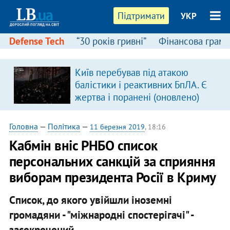
Підтримати
УКР
Defense Tech
“30 років гривні”
Фінансова грамо
Київ перебував під атакою
балістики і реактивних БпЛА. Є
жертва і поранені (оновлено)
Головна
—
Політика
—
11 березня 2019
, 18:16
Кабмін вніс РНБО список
персональних санкцій за сприяння
виборам президента Росії в Криму
Список, до якого увійшли іноземні
громадяни - "міжнародні спостерігачі" -
засекречений.