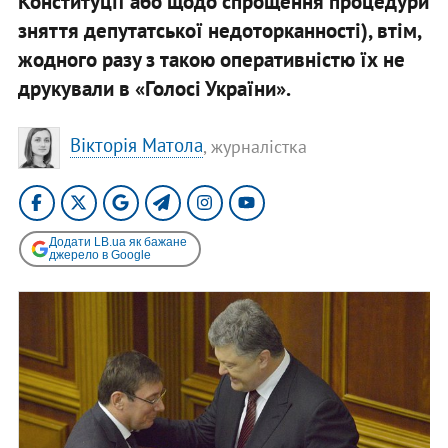
Конституції або щодо спрощення процедури
зняття депутатської недоторканності), втім,
жодного разу з такою оперативністю їх не
друкували в «Голосі України».
Вікторія Матола
, журналістка
Додати LB.ua як бажане
джерело в Google