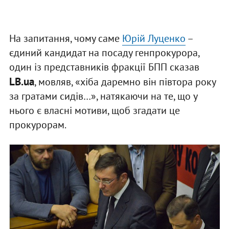
На запитання, чому саме
Юрій Луценко
–
єдиний кандидат на посаду генпрокурора,
один із представників фракції БПП сказав
LB.ua
, мовляв, «хіба даремно він півтора року
за гратами сидів…», натякаючи на те, що у
нього є власні мотиви, щоб згадати це
прокурорам.