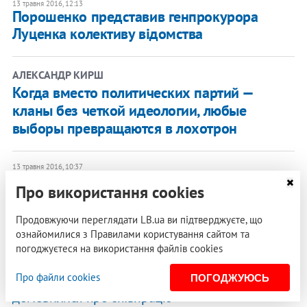
13 травня 2016, 12:13
Порошенко представив генпрокурора
Луценка колективу відомства
АЛЕКСАНДР КИРШ
Когда вместо политических партий —
кланы без четкой идеологии, любые
выборы превращаются в лохотрон
13 травня 2016, 10:37
Рабинович вирішив покинути Опоблок
Про використання cookies
13 травня 2016, 10:05
Продовжуючи переглядати LB.ua ви підтверджуєте, що
Онлайн-трансляція засідання Ради
ВІДЕО
ознайомилися з Правилами користування сайтом та
погоджуєтеся на використання файлів cookies
13 травня 2016, 09:45
Про файли cookies
НАБУ та Антикорупційне бюро Польщі
ПОГОДЖУЮСЬ
домовилися про співпрацю