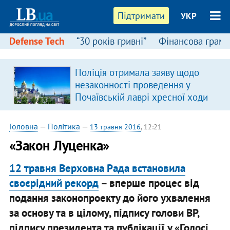
Підтримати
УКР
Defense Tech
“30 років гривні”
Фінансова грамо
Поліція отримала заяву щодо
незаконності проведення у
Почаївській лаврі хресної ходи
Головна
—
Політика
—
13 травня 2016
, 12:21
«Закон Луценка»
12 травня Верховна Рада встановила
своєрідний рекорд
– вперше процес від
подання законопроекту до його ухвалення
за основу та в цілому, підпису голови ВР,
підпису президента та публікації у «Голосі