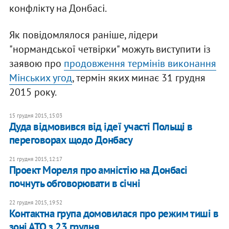
конфлікту на Донбасі.
Як повідомлялося раніше, лідери
"нормандської четвірки" можуть виступити із
заявою про
продовження термінів виконання
Мінських угод
, термін яких минає 31 грудня
2015 року.
15 грудня 2015, 15:03
Дуда відмовився від ідеї участі Польщі в
переговорах щодо Донбасу
21 грудня 2015, 12:17
Проект Мореля про амністію на Донбасі
почнуть обговорювати в січні
22 грудня 2015, 19:52
Контактна група домовилася про режим тиші в
зоні АТО з 23 грудня