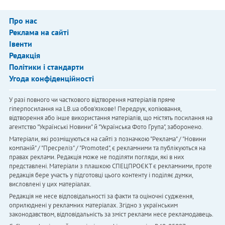
Про нас
Реклама на сайті
Івенти
Редакція
Політики і стандарти
Угода конфіденційності
У разі повного чи часткового відтворення матеріалів пряме
гіперпосилання на LB.ua обов'язкове! Передрук, копіювання,
відтворення або інше використання матеріалів, що містять посилання на
агентство "Українськi Новини" й "Українська Фото Група", заборонено.
Матеріали, які розміщуються на сайті з позначкою "Реклама" / "Новини
компаній" / "Пресреліз" / "Promoted", є рекламними та публікуються на
правах реклами. Редакція може не поділяти погляди, які в них
представлені. Матеріали з плашкою СПЕЦПРОЄКТ є рекламними, проте
редакція бере участь у підготовці цього контенту і поділяє думки,
висловлені у цих матеріалах.
Редакція не несе відповідальності за факти та оціночні судження,
оприлюднені у рекламних матеріалах. Згідно з українським
законодавством, відповідальність за зміст реклами несе рекламодавець.