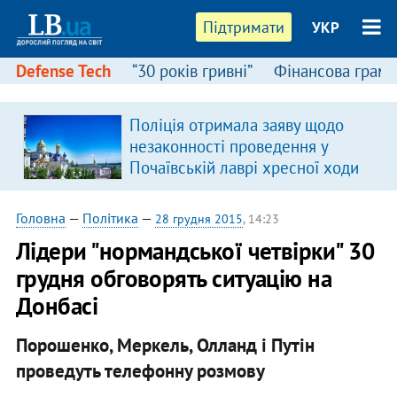
Підтримати
УКР
Defense Tech
“30 років гривні”
Фінансова грамо
Поліція отримала заяву щодо
в
незаконності проведення у
Почаївській лаврі хресної ходи
Головна
—
Політика
—
28 грудня 2015
, 14:23
Лідери "нормандської четвірки" 30
грудня обговорять ситуацію на
Донбасі
Порошенко, Меркель, Олланд і Путін
проведуть телефонну розмову