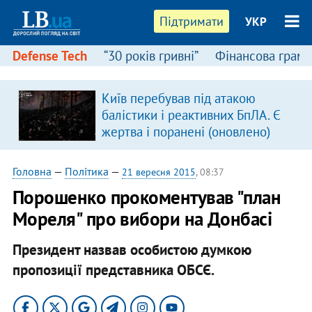
Підтримати
УКР
Defense Tech
“30 років гривні”
Фінансова грамо
Київ перебував під атакою
балістики і реактивних БпЛА. Є
жертва і поранені (оновлено)
Головна
—
Політика
—
21 вересня 2015
, 08:37
Порошенко прокоментував "план
Мореля" про вибори на Донбасі
Президент назвав особистою думкою
пропозиції представника ОБСЄ.