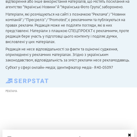
відтворення або інше використання матеріалів, що містять посилання на
агентство "Українськi Новини" й "Українська Фото Група", заборонено.
Матеріали, які розміщуються на сайті з позначкою "Реклама" / "Новини
компаній" / "Пресреліз" / "Promoted", є рекламними та публікуються на
правах реклами. Редакція може не поділяти погляди, які в них
представлені. Матеріали з плашкою СПЕЦПРОЄКТ є рекламними, проте
редакція бере участь у підготовці цього контенту і поділяє думки,
висловлені у цих матеріалах.
Редакція не несе відповідальності за факти та оціночні судження,
оприлюднені у рекламних матеріалах. Згідно з українським
законодавством, відповідальність за зміст реклами несе рекламодавець.
Cуб'єкт у сфері онлайн-медіа; ідентифікатор медіа - R40-05097
РЕКЛАМА