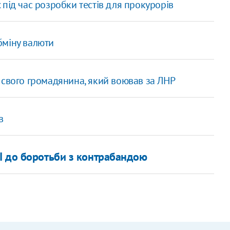
під час розробки тестів для прокурорів
бміну валюти
 свого громадянина, який воював за ЛНР
в
I до боротьби з контрабандою