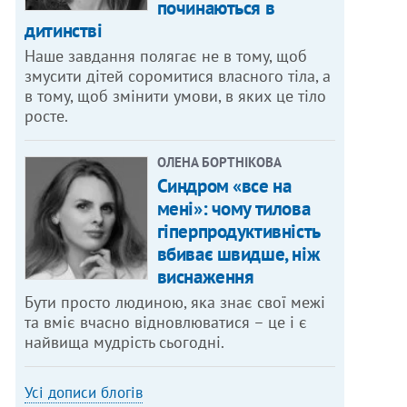
починаються в
дитинстві
Наше завдання полягає не в тому, щоб
змусити дітей соромитися власного тіла, а
в тому, щоб змінити умови, в яких це тіло
росте.
ОЛЕНА БОРТНІКОВА
Синдром «все на
мені»: чому тилова
гіперпродуктивність
вбиває швидше, ніж
виснаження
Бути просто людиною, яка знає свої межі
та вміє вчасно відновлюватися – це і є
найвища мудрість сьогодні.
Усі дописи блогів