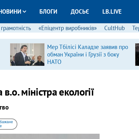
НОВИНИ
БЛОГИ
ДОСЬЄ
LB.LIVE
 грамотність
«Епіцентр виробників»
CultHub
Те
Мер Тбілісі Каладзе заявив про
обман України і Грузії з боку
НАТО
в.о. міністра екології
тво
 бажане
e