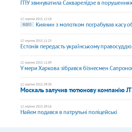
ГПУ звинуватила Сакварелідзе в порушеннях 
12 серпня 2015, 12:18
Киянин з молотком пограбував касу о
ВІДЕО
12 серпня 2015, 11:25
Естонія передасть українському правосуддю
12 серпня 2015, 11:09
У мери Харкова зібрався бізнесмен Сапроно
12 серпня 2015, 09:30
Москаль залучив тютюнову компанію JT
12 серпня 2015, 09:16
Найєм подався в патрульні поліцейські