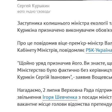
Сергей Курыкин
ФОТО: РАДИО "СВОБОДА"
Заступника колишнього міністра екології 
Курикіна призначено виконувачем обов'язк
Про це повідомив віце-прем'єр-міністр В
Кабінету Міністрів, повідомляє
РБК-Україн
"Щойно уряд призначив його. Ви знаєте, що 
Міністерство було фактично без керівництв
Курикін Сергій Іванович", - заявив Вощевсь
Нагадаємо, 2 липня Верховна Рада підтри
звільнення
Ігоря Шевченка
з посади мініст
вакантне місце голови відомства претенду