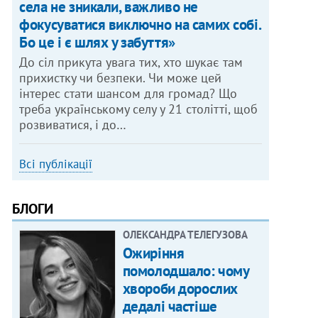
села не зникали, важливо не
фокусуватися виключно на самих собі.
Бо це і є шлях у забуття»
До сіл прикута увага тих, хто шукає там
прихистку чи безпеки. Чи може цей
інтерес стати шансом для громад? Що
треба українському селу у 21 столітті, щоб
розвиватися, і до…
Всі публікації
БЛОГИ
ОЛЕКСАНДРА ТЕЛЕГУЗОВА
Ожиріння
помолодшало: чому
хвороби дорослих
дедалі частіше