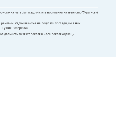
ристання матеріалів, що містять посилання на агентство "Українськi
х реклами. Редакція може не поділяти погляди, які в них
ні у цих матеріалах.
повідальність за зміст реклами несе рекламодавець.