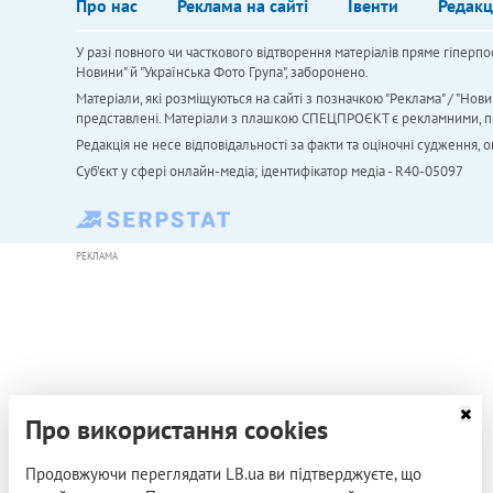
Про нас
Реклама на сайті
Івенти
Редакц
У разі повного чи часткового відтворення матеріалів пряме гіперпо
Новини" й "Українська Фото Група", заборонено.
Матеріали, які розміщуються на сайті з позначкою "Реклама" / "Нови
представлені. Матеріали з плашкою СПЕЦПРОЄКТ є рекламними, проте
Редакція не несе відповідальності за факти та оціночні судження,
Cуб'єкт у сфері онлайн-медіа; ідентифікатор медіа - R40-05097
РЕКЛАМА
Про використання cookies
Продовжуючи переглядати LB.ua ви підтверджуєте, що