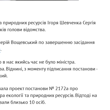
та природних ресурсів Ігоря Шевченка Сергія
ів голови відомства.
алерій Вощевський по завершенню засідання
а
.
в нас якийсь час не було міністра.
а. Віднині, з моменту підписання постанови -
кий.
мала проект постанови № 2172а про
ра екології та природних ресурсів. Відтоді на
вали близько 10 осіб.