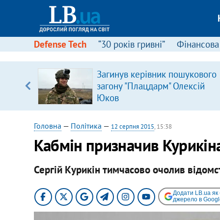
Defense Tech
“30 років гривні”
Фінансова
Загинув керівник пошукового
уп
загону "Плацдарм" Олексій
Юков
ку
Головна
—
Політика
—
12 серпня 2015
, 15:38
Кабмін призначив Курикіна 
Сергій Курикін тимчасово очолив відомс
Додати LB.ua як
джерело в Googl