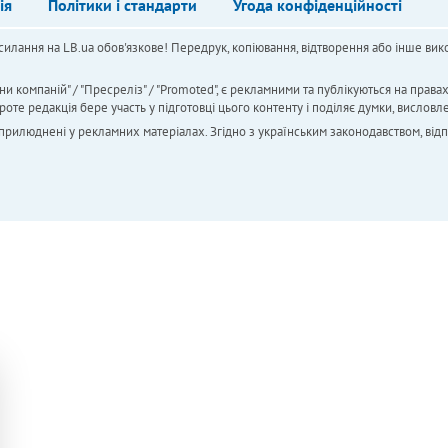
ія
Політики і стандарти
Угода конфіденційності
силання на LB.ua обов'язкове! Передрук, копіювання, відтворення або інше вико
ни компаній" / "Пресреліз" / "Promoted", є рекламними та публікуються на права
 редакція бере участь у підготовці цього контенту і поділяє думки, висловле
 оприлюднені у рекламних матеріалах. Згідно з українським законодавством, від