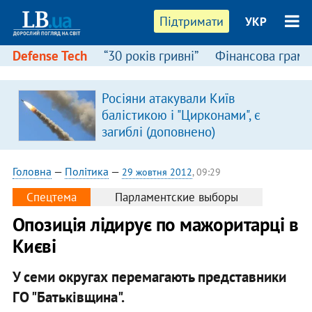
Підтримати
УКР
Defense Tech
“30 років гривні”
Фінансова грамо
Росіяни атакували Київ
балістикою і "Цирконами", є
загиблі (доповнено)
Головна
—
Політика
—
29 жовтня 2012
, 09:29
Спецтема
Парламентские выборы
Опозиція лідирує по мажоритарці в
Києві
У семи округах перемагають представники
ГО "Батьківщина".