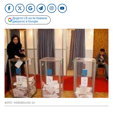
Додати LB.ua як бажане
джерело в Google
ФОТО: WEBGROUND.SU