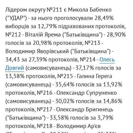
Лідером округу №211 є Микола Бабенко
("УДАР") - за нього проголосували 28,49%
виборців за 12,79% підрахованих протоколів,
№212 - Віталій Ярема ("Батьківщина") - 28,90%
голосів за 20,98% протоколів, №213 -
Володимир Яворівський ("Батьківщина") -
34,43 за 27,39% протоколів, №214 -
Олесь
Довгий
(самовисуванець) - 37,17% голосів за
13,58% протоколів, №215 - Галина Герега
(самовисуванець) - 35,64% голосів за 13,92%
протоколів, №216 - Олександр Супруненко
(самовисуванець) - 30,02% голосів за 14,86%
протоколів, №217 - Олександр Бригинець
("Батьківщина") - 33,58% голосів за 3,79%
протоколів, №218 - Володимир Ар'єв