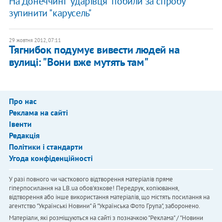
На Донеччині "ударівця" побили за спробу
зупинити "карусель"
29 жовтня 2012, 07:11
Тягнибок подумує вивести людей на
вулиці: "Вони вже мутять там"
Про нас
Реклама на сайті
Івенти
Редакція
Політики і стандарти
Угода конфіденційності
У разі повного чи часткового відтворення матеріалів пряме
гіперпосилання на LB.ua обов'язкове! Передрук, копіювання,
відтворення або інше використання матеріалів, що містять посилання на
агентство "Українськi Новини" й "Українська Фото Група", заборонено.
Матеріали, які розміщуються на сайті з позначкою "Реклама" / "Новини