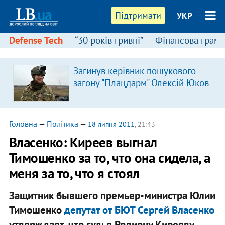
Підтримати
УКР
Defense Tech
“30 років гривні”
Фінансова грамо
Загинув керівник пошукового
загону "Плацдарм" Олексій Юков
Головна
—
Політика
—
18 липня 2011
, 21:43
Власенко: Киреев выгнал
Тимошенко за то, что она сидела, а
меня за то, что я стоял
Защитник бывшего премьер-министра Юлии
Тимошенко
депутат от БЮТ Сергей Власенко
утверждает, что судье Родиону Кирееву