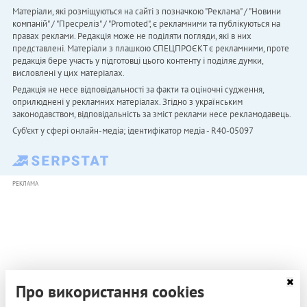
Матеріали, які розміщуються на сайті з позначкою "Реклама" / "Новини
компаній" / "Пресреліз" / "Promoted", є рекламними та публікуються на
правах реклами. Редакція може не поділяти погляди, які в них
представлені. Матеріали з плашкою СПЕЦПРОЄКТ є рекламними, проте
редакція бере участь у підготовці цього контенту і поділяє думки,
висловлені у цих матеріалах.
Редакція не несе відповідальності за факти та оціночні судження,
оприлюднені у рекламних матеріалах. Згідно з українським
законодавством, відповідальність за зміст реклами несе рекламодавець.
Cуб'єкт у сфері онлайн-медіа; ідентифікатор медіа - R40-05097
РЕКЛАМА
Про використання cookies