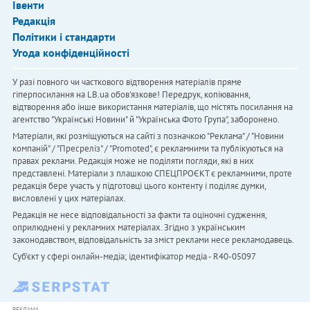
Івенти
Редакція
Політики і стандарти
Угода конфіденційності
У разі повного чи часткового відтворення матеріалів пряме
гіперпосилання на LB.ua обов'язкове! Передрук, копіювання,
відтворення або інше використання матеріалів, що містять посилання на
агентство "Українськi Новини" й "Українська Фото Група", заборонено.
Матеріали, які розміщуються на сайті з позначкою "Реклама" / "Новини
компаній" / "Пресреліз" / "Promoted", є рекламними та публікуються на
правах реклами. Редакція може не поділяти погляди, які в них
представлені. Матеріали з плашкою СПЕЦПРОЄКТ є рекламними, проте
редакція бере участь у підготовці цього контенту і поділяє думки,
висловлені у цих матеріалах.
Редакція не несе відповідальності за факти та оціночні судження,
оприлюднені у рекламних матеріалах. Згідно з українським
законодавством, відповідальність за зміст реклами несе рекламодавець.
Cуб'єкт у сфері онлайн-медіа; ідентифікатор медіа - R40-05097
РЕКЛАМА