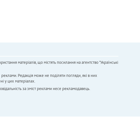
ристання матеріалів, що містять посилання на агентство "Українськi
х реклами. Редакція може не поділяти погляди, які в них
ні у цих матеріалах.
повідальність за зміст реклами несе рекламодавець.