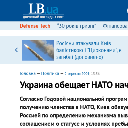
Defense Tech
“30 років гривні”
Фінансова
вив про
Росіяни атакували Київ
боку
балістикою і "Цирконами", є
загиблі (доповнено)
Головна
—
Політика
—
2 вересня 2009
, 13:36
Украина обещает НАТО на
Согласно Годовой национальной програм
получению членства в НАТО, Киев обязу
Россией по определению механизма выв
соглашением о статусе и условиях преб