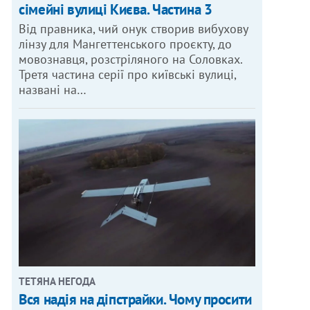
сімейні вулиці Києва. Частина 3
Від правника, чий онук створив вибухову
лінзу для Мангеттенського проєкту, до
мовознавця, розстріляного на Соловках.
Третя частина серії про київські вулиці,
названі на…
ТЕТЯНА НЕГОДА
Вся надія на діпстрайки. Чому просити