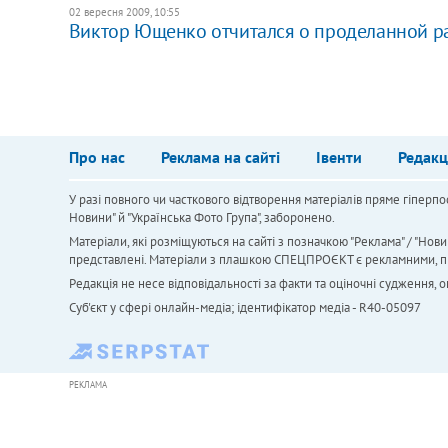
02 вересня 2009, 10:55
Виктор Ющенко отчитался о проделанной р
Про нас
Реклама на сайті
Івенти
Редакц
У разі повного чи часткового відтворення матеріалів пряме гіперпо
Новини" й "Українська Фото Група", заборонено.
Матеріали, які розміщуються на сайті з позначкою "Реклама" / "Нови
представлені. Матеріали з плашкою СПЕЦПРОЄКТ є рекламними, проте
Редакція не несе відповідальності за факти та оціночні судження,
Cуб'єкт у сфері онлайн-медіа; ідентифікатор медіа - R40-05097
РЕКЛАМА