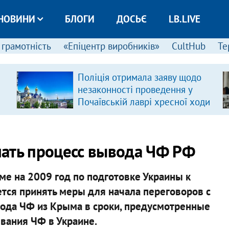
НОВИНИ
БЛОГИ
ДОСЬЄ
LB.LIVE
 грамотність
«Епіцентр виробників»
CultHub
Те
Поліція отримала заяву щодо
незаконності проведення у
Почаївській лаврі хресної ходи
чать процесс вывода ЧФ РФ
ме на 2009 год по подготовке Украины к
ется принять меры для начала переговоров с
ода ЧФ из Крыма в сроки, предусмотренные
ывания ЧФ в Украине.