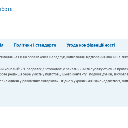
аботе
ія
Політики і стандарти
Угода конфіденційності
силання на LB.ua обов'язкове! Передрук, копіювання, відтворення або інше вико
ни компаній" / "Пресреліз" / "Promoted", є рекламними та публікуються на права
 редакція бере участь у підготовці цього контенту і поділяє думки, висловле
 оприлюднені у рекламних матеріалах. Згідно з українським законодавством, від