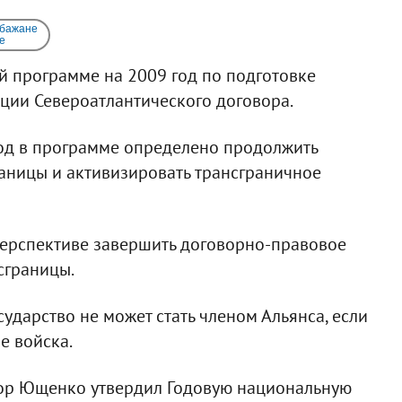
 бажане
e
й программе на 2009 год по подготовке
ции Североатлантического договора.
од в программе определено продолжить
аницы и активизировать трансграничное
перспективе завершить договорно-правовое
сграницы.
сударство не может стать членом Альянса, если
е войска.
ктор Ющенко утвердил Годовую национальную