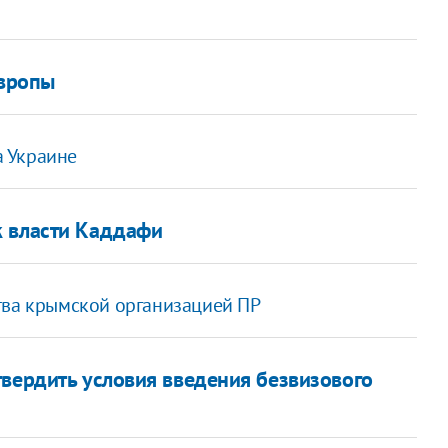
м
Европы
 Украине
к власти Каддафи
тва крымской организацией ПР
твердить условия введения безвизового