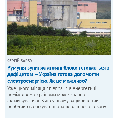
СЕРГІЙ БАРБУ
Румунія зупиняє атомні блоки і стикається з
дефіцитом — Україна готова допомогти
електроенергією. Як це можливо?
Уже цього місяця співпраця в енергетиці
поміж двома країнами може значно
активізуватися. Київ у цьому зацікавлений,
особливо в очікуванні опалювального сезону.