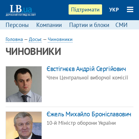
Підтримати
УКР
Персоны
Компании
Партии и блоки
СМИ
П
Головна
—
Досьє
—
Чиновники
ЧИНОВНИКИ
Євстігнєєв Андрій Сергійович
Член Центральної виборчої комісії
Єжель Михайло Броніславович
10-й Міністр оборони України