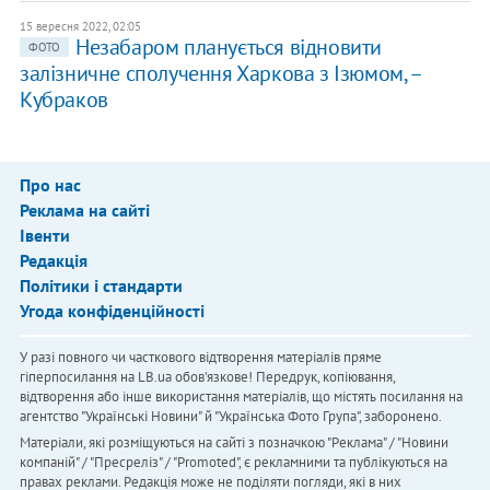
15 вересня 2022, 02:05
Незабаром планується відновити
ФОТО
залізничне сполучення Харкова з Ізюмом, –
Кубраков
Про нас
Реклама на сайті
Івенти
Редакція
Політики і стандарти
Угода конфіденційності
У разі повного чи часткового відтворення матеріалів пряме
гіперпосилання на LB.ua обов'язкове! Передрук, копіювання,
відтворення або інше використання матеріалів, що містять посилання на
агентство "Українськi Новини" й "Українська Фото Група", заборонено.
Матеріали, які розміщуються на сайті з позначкою "Реклама" / "Новини
компаній" / "Пресреліз" / "Promoted", є рекламними та публікуються на
правах реклами. Редакція може не поділяти погляди, які в них