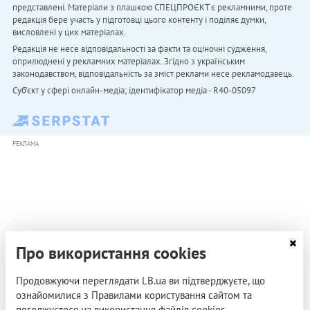
представлені. Матеріали з плашкою СПЕЦПРОЄКТ є рекламними, проте
редакція бере участь у підготовці цього контенту і поділяє думки,
висловлені у цих матеріалах.
Редакція не несе відповідальності за факти та оціночні судження,
оприлюднені у рекламних матеріалах. Згідно з українським
законодавством, відповідальність за зміст реклами несе рекламодавець.
Cуб'єкт у сфері онлайн-медіа; ідентифікатор медіа - R40-05097
РЕКЛАМА
Про використання cookies
Продовжуючи переглядати LB.ua ви підтверджуєте, що
ознайомилися з Правилами користування сайтом та
погоджуєтеся на використання файлів cookies