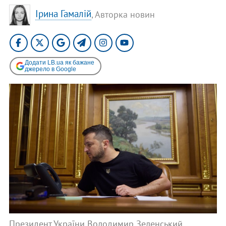
Ірина Гамалій
, Авторка новин
Додати LB.ua як бажане
джерело в Google
Президент України Володимир Зеленський