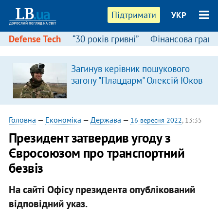
Підтримати
УКР
Defense Tech
“30 років гривні”
Фінансова грамо
Загинув керівник пошукового
загону "Плацдарм" Олексій Юков
Головна
—
Економіка
—
Держава
—
16 вересня 2022
, 13:35
Президент затвердив угоду з
Євросоюзом про транспортний
безвіз
На сайті Офісу президента опублікований
відповідний указ.