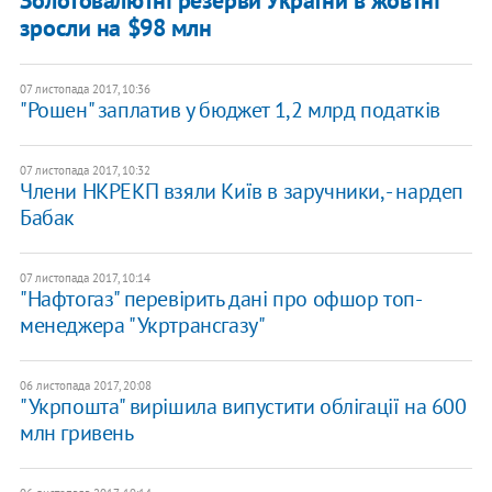
Золотовалютні резерви України в жовтні
зросли на $98 млн
07 листопада 2017, 10:36
"Рошен" заплатив у бюджет 1,2 млрд податків
07 листопада 2017, 10:32
Члени НКРЕКП взяли Київ в заручники, - нардеп
Бабак
07 листопада 2017, 10:14
"Нафтогаз" перевірить дані про офшор топ-
менеджера "Укртрансгазу"
06 листопада 2017, 20:08
"Укрпошта" вирішила випустити облігації на 600
млн гривень