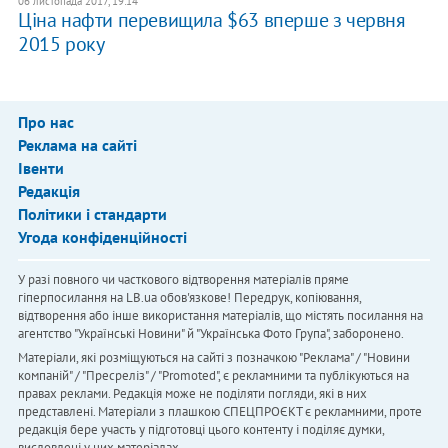
06 листопада 2017, 19:14
Ціна нафти перевищила $63 вперше з червня
2015 року
Про нас
Реклама на сайті
Івенти
Редакція
Політики і стандарти
Угода конфіденційності
У разі повного чи часткового відтворення матеріалів пряме
гіперпосилання на LB.ua обов'язкове! Передрук, копіювання,
відтворення або інше використання матеріалів, що містять посилання на
агентство "Українськi Новини" й "Українська Фото Група", заборонено.
Матеріали, які розміщуються на сайті з позначкою "Реклама" / "Новини
компаній" / "Пресреліз" / "Promoted", є рекламними та публікуються на
правах реклами. Редакція може не поділяти погляди, які в них
представлені. Матеріали з плашкою СПЕЦПРОЄКТ є рекламними, проте
редакція бере участь у підготовці цього контенту і поділяє думки,
висловлені у цих матеріалах.