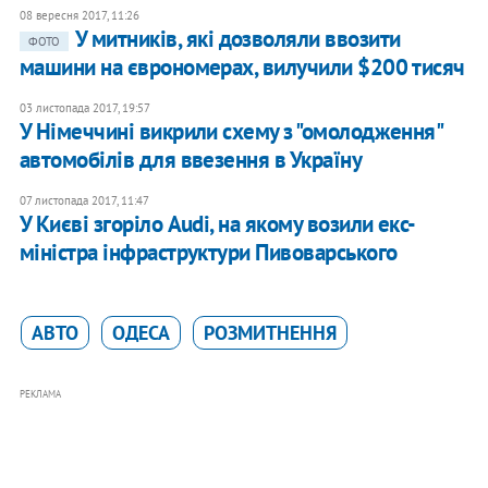
08 вересня 2017, 11:26
У митників, які дозволяли ввозити
ФОТО
машини на єврономерах, вилучили $200 тисяч
03 листопада 2017, 19:57
У Німеччині викрили схему з "омолодження"
автомобілів для ввезення в Україну
07 листопада 2017, 11:47
У Києві згоріло Audi, на якому возили екс-
міністра інфраструктури Пивоварського
АВТО
ОДЕСА
РОЗМИТНЕННЯ
РЕКЛАМА