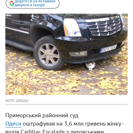
Додати LB.ua як бажане
джерело в Google
ФОТО: ДЖЕДАІ
Приморський районний суд
Одеси
оштрафував на 3,6 млн гривень жінку -
водія Cadillac Escalade з литовськими