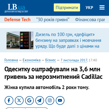
Підтримати
УКР
Defense Tech
“30 років гривні”
Фінансова грамо
Дизель по 100 грн, «дефіцит»
бензину на заправках і мовчання
уряду. Що буде далі з цінами на
пальне?
Головна
—
Економіка
—
Бізнес
—
7 листопада 2017
, 17:40
Одеситку оштрафували на 3,6 млн
гривень за нерозмитнений Cadillac
Жінка купила автомобіль 2 роки тому.