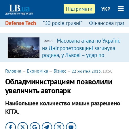
Підтримати
УКР
Defense Tech
“30 років гривні”
Фінансова грамо
Масована атака по Україні:
ФОТО
я
на Дніпропетровщині загинула
родина, у Львові – удар по
багатоповерхівках
(доповнюється)
Головна
—
Економіка
—
Бізнес
—
22 жовтня 2013
, 10:50
Обладминистрациям позволили
увеличить автопарк
Наибольшее количество машин разрешено
КГГА.