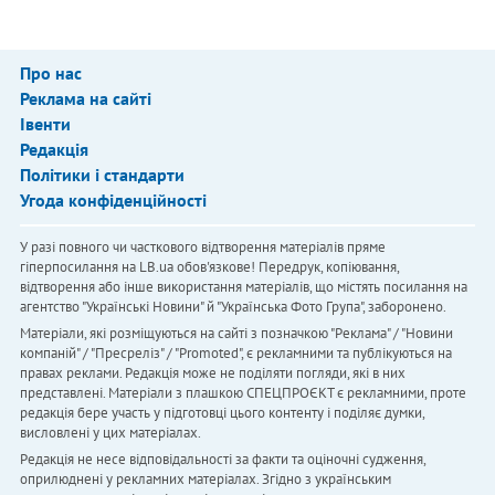
Про нас
Реклама на сайті
Івенти
Редакція
Політики і стандарти
Угода конфіденційності
У разі повного чи часткового відтворення матеріалів пряме
гіперпосилання на LB.ua обов'язкове! Передрук, копіювання,
відтворення або інше використання матеріалів, що містять посилання на
агентство "Українськi Новини" й "Українська Фото Група", заборонено.
Матеріали, які розміщуються на сайті з позначкою "Реклама" / "Новини
компаній" / "Пресреліз" / "Promoted", є рекламними та публікуються на
правах реклами. Редакція може не поділяти погляди, які в них
представлені. Матеріали з плашкою СПЕЦПРОЄКТ є рекламними, проте
редакція бере участь у підготовці цього контенту і поділяє думки,
висловлені у цих матеріалах.
Редакція не несе відповідальності за факти та оціночні судження,
оприлюднені у рекламних матеріалах. Згідно з українським