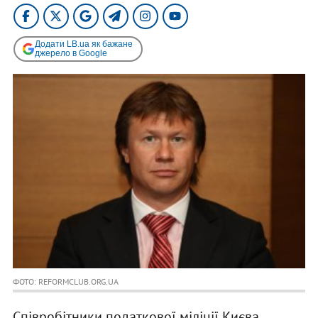
Додати LB.ua як бажане
джерело в Google
ФОТО: REFORMCLUB.ORG.UA
Співробітники податкової міліції Києва