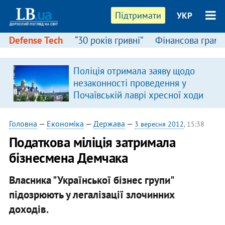
Підтримати
УКР
Defense Tech
“30 років гривні”
Фінансова грамо
Поліція отримала заяву щодо
незаконності проведення у
Почаївській лаврі хресної ходи
Головна
—
Економіка
—
Держава
—
3 вересня 2012
, 15:38
Податкова міліція затримала
бізнесмена Демчака
Власника "Української бізнес групи"
підозрюють у легалізації злочинних
доходів.