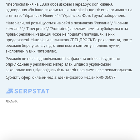
гіперпосилання на LB.ua обов'язкове! Передрук, копіювання,
відтворення або інше використання матеріалів, що містять посилання на
агентство "Українськi Новини" й "Українська Фото Група", заборонено.
Матеріали, які розміщуються на сайті з позначкою "Реклама" / "Новини
компаній" / "Пресреліз" / "Promoted", є рекламними та публікуються на
правах реклами. Редакція може не поділяти погляди, які в них
представлені. Матеріали з плашкою СПЕЦПРОЄКТ є рекламними, проте
редакція бере участь у підготовці цього контенту і поділяє думки,
висловлені у цих матеріалах.
Редакція не несе відповідальності за факти та оціночні судження,
оприлюднені у рекламних матеріалах. Згідно з українським
законодавством, відповідальність за зміст реклами несе рекламодавець.
Cуб'єкт у сфері онлайн-медіа; ідентифікатор медіа - R40-05097
РЕКЛАМА