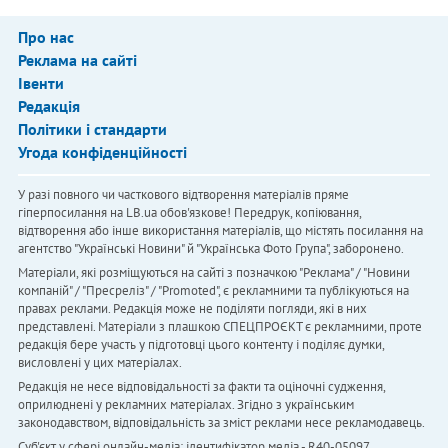
Про нас
Реклама на сайті
Івенти
Редакція
Політики і стандарти
Угода конфіденційності
У разі повного чи часткового відтворення матеріалів пряме
гіперпосилання на LB.ua обов'язкове! Передрук, копіювання,
відтворення або інше використання матеріалів, що містять посилання на
агентство "Українськi Новини" й "Українська Фото Група", заборонено.
Матеріали, які розміщуються на сайті з позначкою "Реклама" / "Новини
компаній" / "Пресреліз" / "Promoted", є рекламними та публікуються на
правах реклами. Редакція може не поділяти погляди, які в них
представлені. Матеріали з плашкою СПЕЦПРОЄКТ є рекламними, проте
редакція бере участь у підготовці цього контенту і поділяє думки,
висловлені у цих матеріалах.
Редакція не несе відповідальності за факти та оціночні судження,
оприлюднені у рекламних матеріалах. Згідно з українським
законодавством, відповідальність за зміст реклами несе рекламодавець.
Cуб'єкт у сфері онлайн-медіа; ідентифікатор медіа - R40-05097