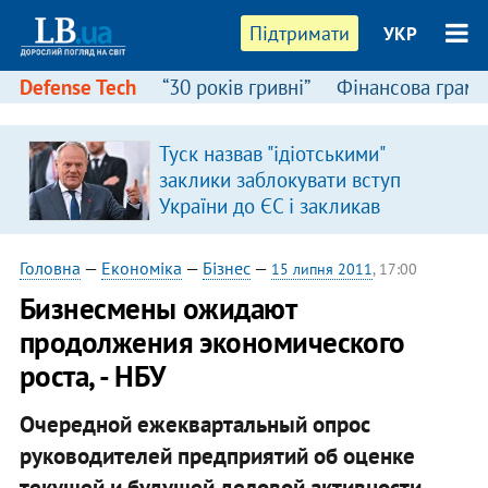
Підтримати
УКР
Defense Tech
“30 років гривні”
Фінансова грамо
Туск назвав "ідіотськими"
заклики заблокувати вступ
України до ЄС і закликав
припинити антиукраїнську
риторику
Головна
—
Економіка
—
Бізнес
—
15 липня 2011
, 17:00
Бизнесмены ожидают
продолжения экономического
роста, - НБУ
Очередной ежеквартальный опрос
руководителей предприятий об оценке
текущей и будущей деловой активности,