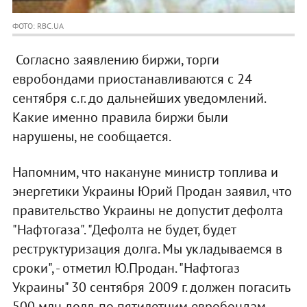
ФОТО: RBC.UA
Согласно заявлению биржи, торги
евробондами приостанавливаются с 24
сентября с.г. до дальнейших уведомлений.
Какие именно правила биржи были
нарушены, не сообщается.
Напомним, что накануне министр топлива и
энергетики Украины Юрий Продан заявил, что
правительство Украины не допустит дефолта
"Нафтогаза". "Дефолта не будет, будет
реструктуризация долга. Мы укладываемся в
сроки", - отметил Ю.Продан. "Нафтогаз
Украины" 30 сентября 2009 г. должен погасить
500 млн долл. по пятилетним евробондам,