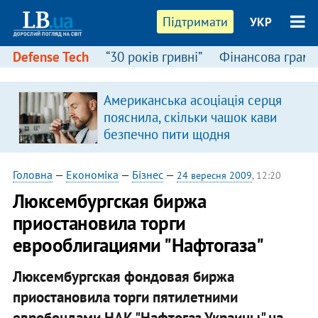
Підтримати
УКР
Defense Tech
“30 років гривні”
Фінансова грамо
Американська асоціація серця
в
пояснила, скільки чашок кави
безпечно пити щодня
Головна
—
Економіка
—
Бізнес
—
24 вересня 2009
, 12:20
Люксембургская биржа
приостановила торги
еврооблигациями "Нафтогаза"
Люксембургская фондовая биржа
приостановила торги пятилетними
евробондами НАК "Нафтогаз Украины" на