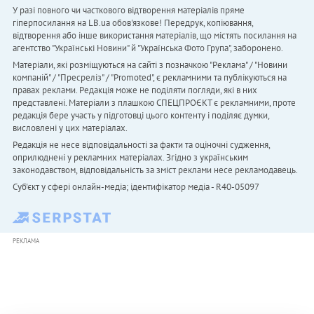
У разі повного чи часткового відтворення матеріалів пряме
гіперпосилання на LB.ua обов'язкове! Передрук, копіювання,
відтворення або інше використання матеріалів, що містять посилання на
агентство "Українськi Новини" й "Українська Фото Група", заборонено.
Матеріали, які розміщуються на сайті з позначкою "Реклама" / "Новини
компаній" / "Пресреліз" / "Promoted", є рекламними та публікуються на
правах реклами. Редакція може не поділяти погляди, які в них
представлені. Матеріали з плашкою СПЕЦПРОЄКТ є рекламними, проте
редакція бере участь у підготовці цього контенту і поділяє думки,
висловлені у цих матеріалах.
Редакція не несе відповідальності за факти та оціночні судження,
оприлюднені у рекламних матеріалах. Згідно з українським
законодавством, відповідальність за зміст реклами несе рекламодавець.
Cуб'єкт у сфері онлайн-медіа; ідентифікатор медіа - R40-05097
РЕКЛАМА