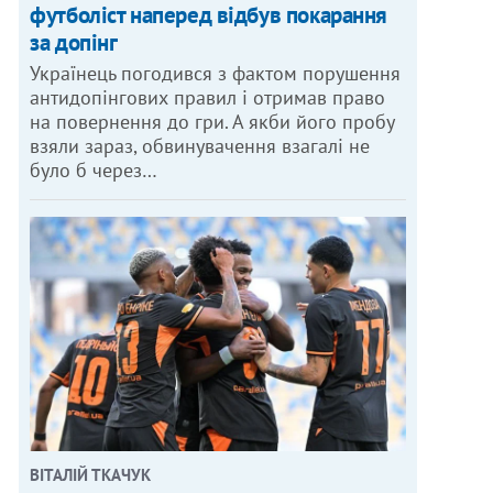
футболіст наперед відбув покарання
за допінг
Українець погодився з фактом порушення
антидопінгових правил і отримав право
на повернення до гри. А якби його пробу
взяли зараз, обвинувачення взагалі не
було б через…
ВІТАЛІЙ ТКАЧУК