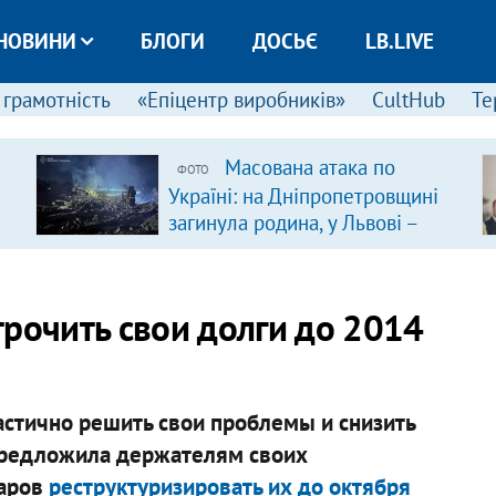
НОВИНИ
БЛОГИ
ДОСЬЄ
LB.LIVE
 грамотність
«Епіцентр виробників»
CultHub
Те
Масована атака по
ФОТО
Україні: на Дніпропетровщині
загинула родина, у Львові –
удар по багатоповерхівках
(доповнюється)
трочить свои долги до 2014
астично решить свои проблемы и снизить
предложила держателям своих
ларов
реструктуризировать их до октября