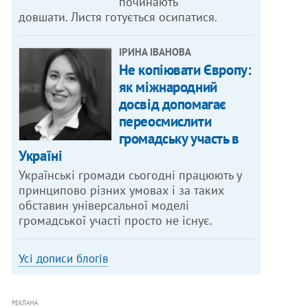
починають
довшати. Листя готується осипатися.
ІРИНА ІВАНОВА
Не копіювати Європу:
як міжнародний
досвід допомагає
переосмислити
громадську участь в
Україні
Українські громади сьогодні працюють у
принципово різних умовах і за таких
обставин універсальної моделі
громадської участі просто не існує.
Усі дописи блогів
РЕКЛАМА