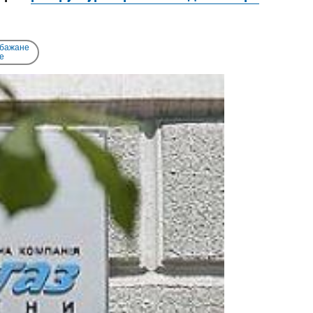
 бажане
e