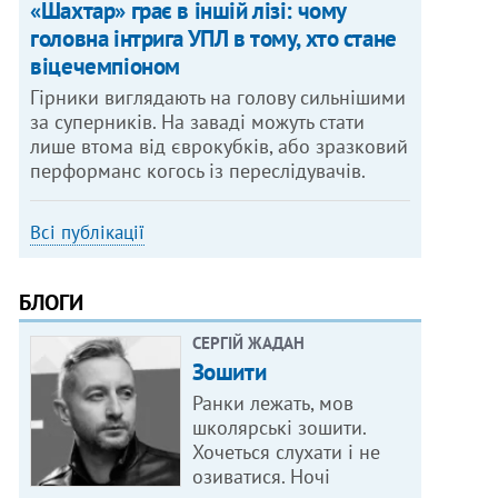
«Шахтар» грає в іншій лізі: чому
головна інтрига УПЛ в тому, хто стане
віцечемпіоном
Гірники виглядають на голову сильнішими
за суперників. На заваді можуть стати
лише втома від єврокубків, або зразковий
перформанс когось із переслідувачів.
Всі публікації
БЛОГИ
СЕРГІЙ ЖАДАН
Зошити
Ранки лежать, мов
школярські зошити.
Хочеться слухати і не
озиватися. Ночі