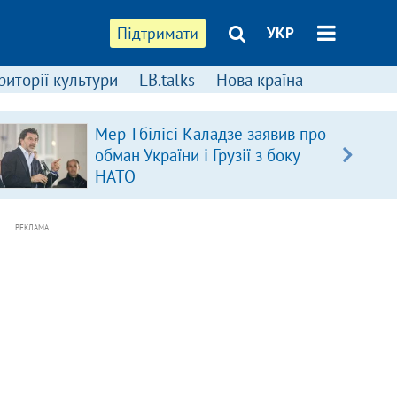
Підтримати
УКР
риторії культури
LB.talks
Нова країна
Мер Тбілісі Каладзе заявив про
обман України і Грузії з боку
НАТО
РЕКЛАМА