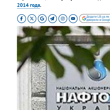
2014 года
.
Додати LB.ua як
джерело в Googl