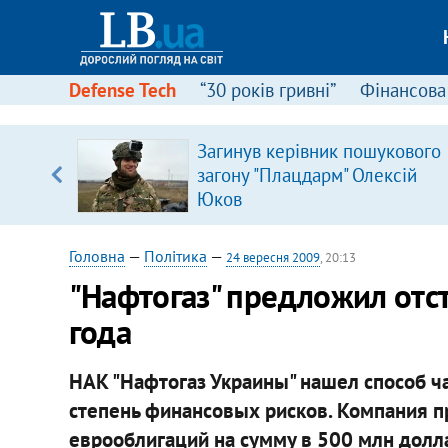
Defense Tech
“30 років гривні”
Фінансова
Загинув керівник пошукового
, є
загону "Плацдарм" Олексій
Юков
Головна
—
Політика
—
24 вересня 2009
, 20:13
"Нафтогаз" предложил отс
года
НАК "Нафтогаз Украины" нашел способ ч
степень финансовых рисков. Компания 
еврооблигаций на сумму в 500 млн дол