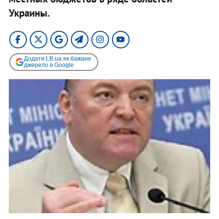
Украины.
Додати LB.ua як бажане
джерело в Google