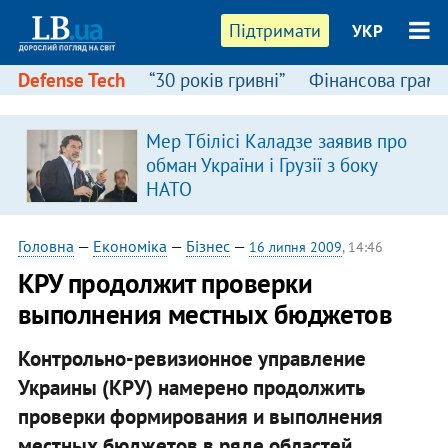
Підтримати
УКР
Defense Tech
“30 років гривні”
Фінансова грамо
Мер Тбілісі Каладзе заявив про
я
обман України і Грузії з боку
НАТО
Головна
—
Економіка
—
Бізнес
—
16 липня 2009
, 14:46
КРУ продолжит проверки
выполнения местных бюджетов
Контрольно-ревизионное управление
Украины (КРУ) намерено продолжить
проверки формирования и выполнения
местных бюджетов в ряде областей