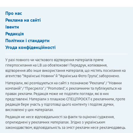
Про нас
Реклама на сайті
Івенти
Редакція
Політики і стандарти
Угода конфіденційності
У разі повного чи часткового відтворення матеріалів пряме
гіперпосилання на LB.ua обов'язкове! Передрук, копіювання,
відтворення або інше використання матеріалів, що містять посилання на
агентство "Українськi Новини" й "Українська Фото Група", заборонено.
Матеріали, які розміщуються на сайті з позначкою "Реклама" / "Новини
компаній" / "Пресреліз" / "Promoted", є рекламними та публікуються на
правах реклами. Редакція може не поділяти погляди, які в них
представлені. Матеріали з плашкою СПЕЦПРОЄКТ є рекламними, проте
редакція бере участь у підготовці цього контенту і поділяє думки,
висловлені у цих матеріалах.
Редакція не несе відповідальності за факти та оціночні судження,
оприлюднені у рекламних матеріалах. Згідно з українським
законодавством, відповідальність за зміст реклами несе рекламодавець.