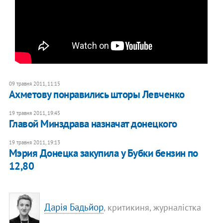
09 травня 2011, 11:15
Ахметову понравились шторы Левченко
19 травня 2011, 19:45
Главой Минздрава назначат донецкого
19 травня 2011, 19:13
Мэрия Донецка закупила у Бубки бензин по
12,80
Дарія Бадьйор
, критикиня, журналістка