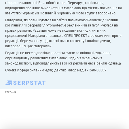
гіперпосилання на LB.ua обов'язкове! Передрук, копіювання,
відтворення або інше використання матеріалів, що містять посилання на
агентство "Українськi Новини" й "Українська Фото Група", заборонено.
Матеріали, які розміщуються на сайті з позначкою "Реклама" / "Новини
компаній" / "Пресреліз" / "Promoted", є рекламними та публікуються на
правах реклами. Редакція може не поділяти погляди, які в них
представлені. Матеріали з плашкою СПЕЦПРОЄКТ є рекламними, проте
редакція бере участь у підготовці цього контенту і поділяє думки,
висловлені у цих матеріалах.
Редакція не несе відповідальності за факти та оціночні судження,
оприлюднені у рекламних матеріалах. Згідно з українським
законодавством, відповідальність за зміст реклами несе рекламодавець.
Cуб'єкт у сфері онлайн-медіа; ідентифікатор медіа - R40-05097
РЕКЛАМА