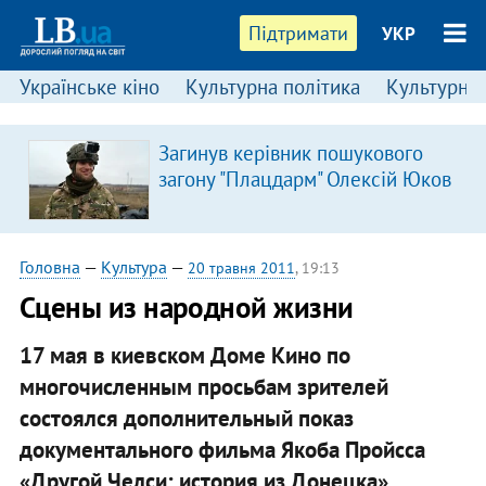
Підтримати
УКР
Українське кіно
Культурна політика
Культурні і
Загинув керівник пошукового
загону "Плацдарм" Олексій Юков
Головна
—
Культура
—
20 травня 2011
, 19:13
Сцены из народной жизни
17 мая в киевском Доме Кино по
многочисленным просьбам зрителей
состоялся дополнительный показ
документального фильма Якоба Пройсса
«Другой Челси: история из Донецка»,