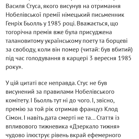
Василя Стуса, якого висунув на отримання
Нобелівської премії німецький письменник
Генріх Бьолль у 1985 році. Вважається, що
тогорічна премія вже була присуджена
талановитому українському поету та борцеві
за свободу, коли він помер (читай: був вбитий)
під час голодування в карцері 3 вересня 1985
року».
У цій цитаті все неправда. Стус не був
висунений за правилами Нобелівського
комітету. І Бьолль тут ні до чого. І, звісно,
премію за той рік отримав француз Клод
Сімон. І навіть дата смерті не та… Стаття із
впливового тижневика «Дзеркало тижня»
чудово ілюструє рівень вкрай ефемерного