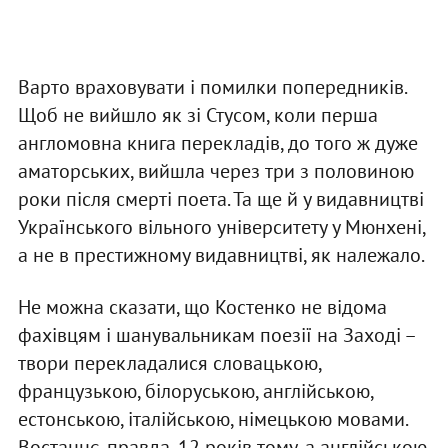
Варто враховувати і помилки попередників.
Щоб не вийшло як зі Стусом, коли перша
англомовна книга перекладів, до того ж дуже
аматорських, вийшла через три з половиною
роки після смерті поета. Та ще й у видавництві
Українського вільного університету у Мюнхені,
а не в престижному видавництві, як належало.
Не можна сказати, що Костенко не відома
фахівцям і шанувальникам поезії на Заході –
твори перекладалися словацькою,
французькою, білоруською, англійською,
естонською, італійською, німецькою мовами.
Востаннє, правда, 12 років тому, а англійською