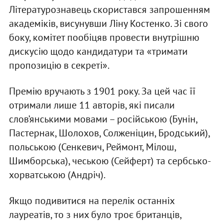
Літературознавець скористався запрошенням
академіків, висунувши Ліну Костенко. Зі свого
боку, комітет пообіцяв провести внутрішню
дискусію щодо кандидатури та «тримати
пропозицію в секреті».
Премію вручають з 1901 року. За цей час її
отримали лише 11 авторів, які писали
слов’янськими мовами – російською (Бунін,
Пастернак, Шолохов, Солженіцин, Бродський),
польською (Сенкевич, Реймонт, Мілош,
Шимборська), чеською (Сейферт) та сербсько-
хорватською (Андріч).
Якщо подивитися на перелік останніх
лауреатів, то з них було троє британців,