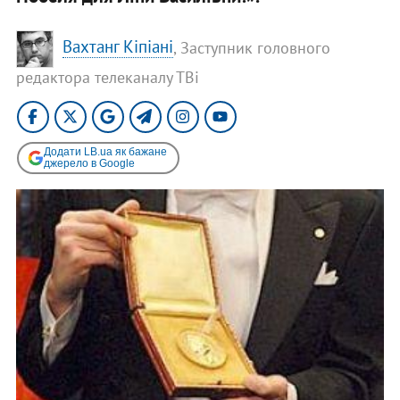
Вахтанг Кіпіані
, Заступник головного
редактора телеканалу ТВі
Додати LB.ua як бажане
джерело в Google