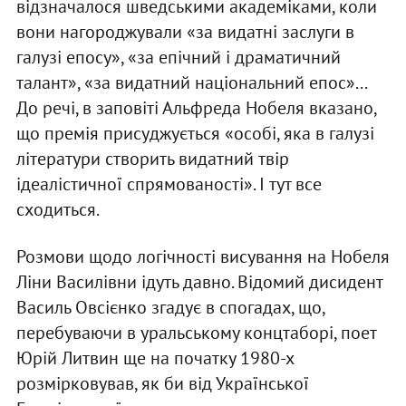
відзначалося шведськими академіками, коли
вони нагороджували «за видатні заслуги в
галузі епосу», «за епічний і драматичний
талант», «за видатний національний епос»...
До речі, в заповіті Альфреда Нобеля вказано,
що премія присуджується «особі, яка в галузі
літератури створить видатний твір
ідеалістичної спрямованості». І тут все
сходиться.
Розмови щодо логічності висування на Нобеля
Ліни Василівни ідуть давно. Відомий дисидент
Василь Овсієнко згадує в спогадах, що,
перебуваючи в уральському концтаборі, поет
Юрій Литвин ще на початку 1980-х
розмірковував, як би від Української