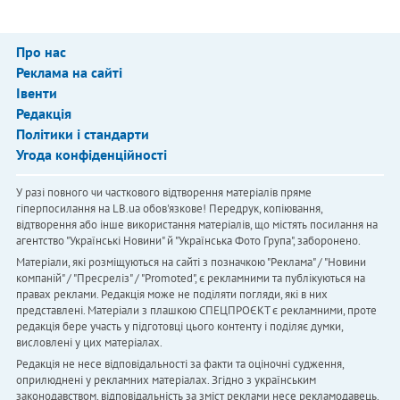
Про нас
Реклама на сайті
Івенти
Редакція
Політики і стандарти
Угода конфіденційності
У разі повного чи часткового відтворення матеріалів пряме
гіперпосилання на LB.ua обов'язкове! Передрук, копіювання,
відтворення або інше використання матеріалів, що містять посилання на
агентство "Українськi Новини" й "Українська Фото Група", заборонено.
Матеріали, які розміщуються на сайті з позначкою "Реклама" / "Новини
компаній" / "Пресреліз" / "Promoted", є рекламними та публікуються на
правах реклами. Редакція може не поділяти погляди, які в них
представлені. Матеріали з плашкою СПЕЦПРОЄКТ є рекламними, проте
редакція бере участь у підготовці цього контенту і поділяє думки,
висловлені у цих матеріалах.
Редакція не несе відповідальності за факти та оціночні судження,
оприлюднені у рекламних матеріалах. Згідно з українським
законодавством, відповідальність за зміст реклами несе рекламодавець.