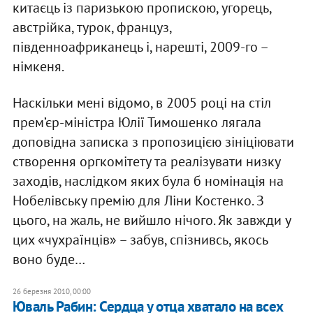
китаєць із паризькою пропискою, угорець,
австрійка, турок, француз,
південноафриканець і, нарешті, 2009-го –
німкеня.
Наскільки мені відомо, в 2005 році на стіл
прем’єр-міністра Юлії Тимошенко лягала
доповідна записка з пропозицією зініціювати
створення оргкомітету та реалізувати низку
заходів, наслідком яких була б номінація на
Нобелівську премію для Ліни Костенко. З
цього, на жаль, не вийшло нічого. Як завжди у
цих «чухраїнців» – забув, спізнивсь, якось
воно буде…
26 березня 2010, 00:00
Юваль Рабин: Сердца у отца хватало на всех