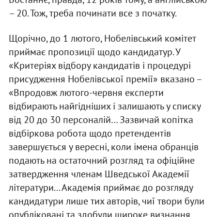
– 20. Тож, треба починати все з початку.
Щорічно, до 1 лютого, Нобелівський комітет
приймає пропозиції щодо кандидатур. У
«Критеріях відбору кандидатів і процедурі
присудження Нобелівської премії» вказано –
«Впродовж лютого-червня експерти
відбирають найгідніших і залишають у списку
від 20 до 30 персоналій… Зазвичай копітка
відбіркова робота щодо претендентів
завершується у вересні, коли імена обранців
подають на остаточний розгляд та офіційне
затвердження членам Шведської Академії
літератури... Академія приймає до розгляду
кандидатури лише тих авторів, чиї твори були
опубліковані та здобули широке визнання