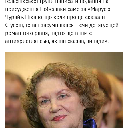
Гельсінкської групи написати подання на
присудження Нобелівки саме за «Марусю
Чурай». Цікаво, що коли про це сказали
Стусові, то він засумнівався – «чи дотягує цей
роман того рівня, надто що в нім є
антихристиянські, як він сказав, випади».