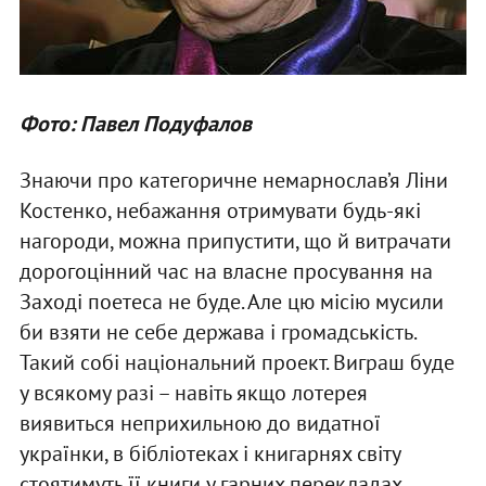
Фото: Павел Подуфалов
Знаючи про категоричне немарнослав’я Ліни
Костенко, небажання отримувати будь-які
нагороди, можна припустити, що й витрачати
дорогоцінний час на власне просування на
Заході поетеса не буде. Але цю місію мусили
би взяти не себе держава і громадськість.
Такий собі національний проект. Виграш буде
у всякому разі – навіть якщо лотерея
виявиться неприхильною до видатної
українки, в бібліотеках і книгарнях світу
стоятимуть її книги у гарних перекладах.