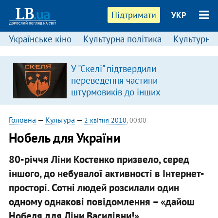
Підтримати
УКР
Українське кіно
Культурна політика
Культурні і
У "Скелі" підтвердили
переведення частини
штурмовиків до інших
підрозділів
Головна
—
Культура
—
2 квітня 2010
, 00:00
Нобель для України
80-річчя Ліни Костенко призвело, серед
іншого, до небувалої активності в Інтернет-
просторі. Сотні людей розсилали один
одному однакові повідомлення – «дайош
Нобеля для Ліни Василівни!».