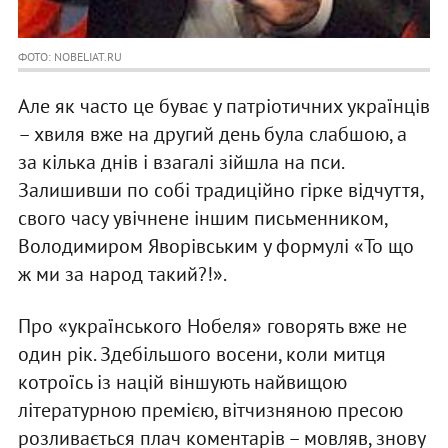
ФОТО: NOBELIAT.RU
Але як часто це буває у патріотичних українців
– хвиля вже на другий день була слабшою, а
за кілька днів і взагалі зійшла на пси.
Залишивши по собі традиційно гірке відчуття,
свого часу увічнене іншим письменником,
Володимиром Яворівським у формулі «То що
ж ми за народ такий?!».
Про «українського Нобеля» говорять вже не
один рік. Здебільшого восени, коли митця
котроїсь із націй віншують найвищою
літературною премією, вітчизняною пресою
розливається плач коментарів – мовляв, знову