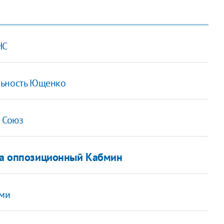
НС
льность Ющенко
й Союз
 на оппозиционный Кабмин
ами