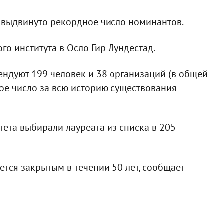
 выдвинуто рекордное число номинантов.
го института в Осло Гир Лундестад.
етендуют 199 человек и 38 организаций (в общей
ое число за всю историю существования
ета выбирали лауреата из списка в 205
тся закрытым в течении 50 лет, сообщает
я