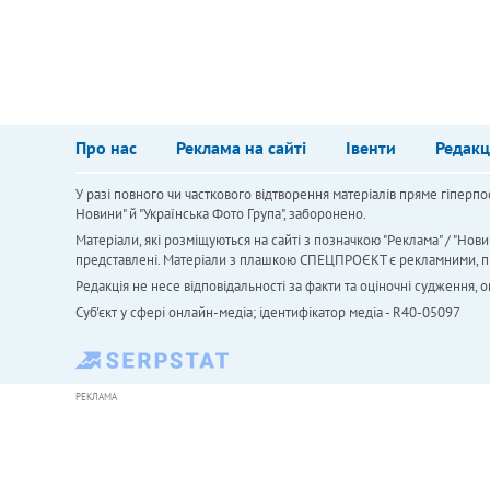
Про нас
Реклама на сайті
Івенти
Редакц
У разі повного чи часткового відтворення матеріалів пряме гіперпо
Новини" й "Українська Фото Група", заборонено.
Матеріали, які розміщуються на сайті з позначкою "Реклама" / "Нови
представлені. Матеріали з плашкою СПЕЦПРОЄКТ є рекламними, проте
Редакція не несе відповідальності за факти та оціночні судження,
Cуб'єкт у сфері онлайн-медіа; ідентифікатор медіа - R40-05097
РЕКЛАМА