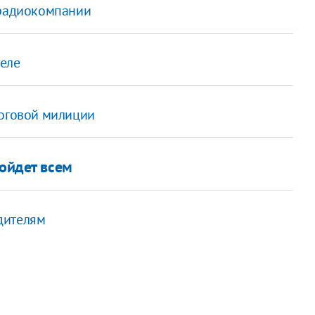
ерадиокомпании
деле
логовой милиции
дойдет всем
дителям