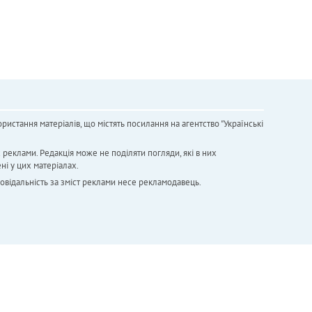
ристання матеріалів, що містять посилання на агентство "Українськi
х реклами. Редакція може не поділяти погляди, які в них
ні у цих матеріалах.
повідальність за зміст реклами несе рекламодавець.