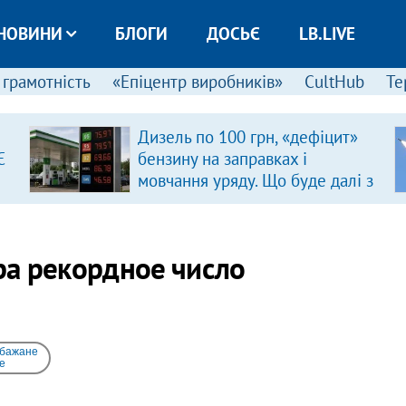
НОВИНИ
БЛОГИ
ДОСЬЄ
LB.LIVE
 грамотність
«Епіцентр виробників»
CultHub
Те
Дизель по 100 грн, «дефіцит»
Є
бензину на заправках і
мовчання уряду. Що буде далі з
цінами на пальне?
ра рекордное число
 бажане
e