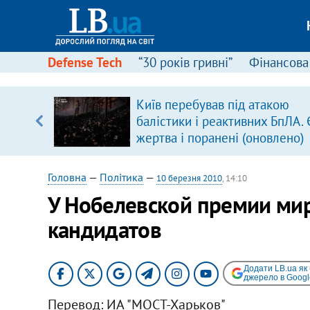
Defense Tech
“30 років гривні”
Фінансова
ового
Київ перебував під атакою
ій
балістики і реактивних БпЛА. 
жертва і поранені (оновлено)
Головна
—
Політика
—
10 березня 2010
, 14:10
У Нобелевской премии ми
кандидатов
Додати LB.ua як
джерело в Googl
Перевод: ИА "МОСТ-Харьков"