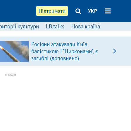
Підтримати
УКР
риторії культури
LB.talks
Нова країна
Росіяни атакували Київ
балістикою і "Цирконами", є
загиблі (доповнено)
РЕКЛАМА