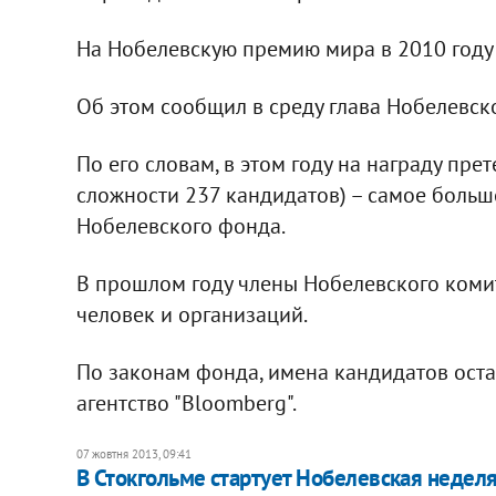
На Нобелевскую премию мира в 2010 году
Об этом сообщил в среду глава Нобелевско
По его словам, в этом году на награду пр
сложности 237 кандидатов) – самое больш
Нобелевского фонда.
В прошлом году члены Нобелевского комит
человек и организаций.
По законам фонда, имена кандидатов остае
агентство "Bloomberg".
07 жовтня 2013, 09:41
В Стокгольме стартует Нобелевская недел