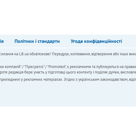
ія
Політики і стандарти
Угода конфіденційності
силання на LB.ua обов'язкове! Передрук, копіювання, відтворення або інше вико
ни компаній" / "Пресреліз" / "Promoted", є рекламними та публікуються на права
 редакція бере участь у підготовці цього контенту і поділяє думки, висловле
 оприлюднені у рекламних матеріалах. Згідно з українським законодавством, від