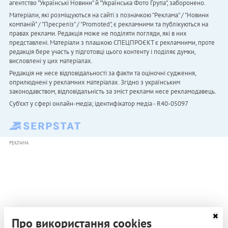
агентство "Українськi Новини" й "Українська Фото Група", заборонено.
Матеріали, які розміщуються на сайті з позначкою "Реклама" / "Новини
компаній" / "Пресреліз" / "Promoted", є рекламними та публікуються на
правах реклами. Редакція може не поділяти погляди, які в них
представлені. Матеріали з плашкою СПЕЦПРОЄКТ є рекламними, проте
редакція бере участь у підготовці цього контенту і поділяє думки,
висловлені у цих матеріалах.
Редакція не несе відповідальності за факти та оціночні судження,
оприлюднені у рекламних матеріалах. Згідно з українським
законодавством, відповідальність за зміст реклами несе рекламодавець.
Cуб'єкт у сфері онлайн-медіа; ідентифікатор медіа - R40-05097
РЕКЛАМА
Про використання cookies