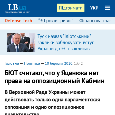
Підтримати
УКР
Defense Tech
“30 років гривні”
Фінансова грамо
Туск назвав "ідіотськими"
заклики заблокувати вступ
України до ЄС і закликав
припинити антиукраїнську
риторику
Головна
—
Політика
—
10 березня 2010
, 13:42
БЮТ считают, что у Яценюка нет
права на оппозиционный Кабмин
В Верховной Раде Украины может
действовать только одна парламентская
оппозиция и одно оппозиционное
правительство.