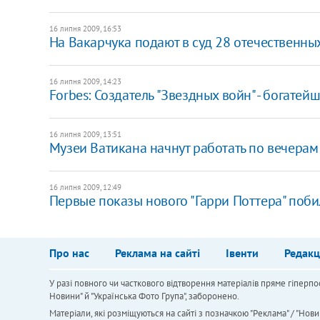
16 липня 2009, 16:53
На Вакарчука подают в суд 28 отечественны
16 липня 2009, 14:23
Forbes: Создатель "Звездных войн" - богатей
16 липня 2009, 13:51
Музеи Ватикана начнут работать по вечерам
16 липня 2009, 12:49
Первые показы нового "Гарри Поттера" поб
Про нас
Реклама на сайті
Івенти
Редакц
У разі повного чи часткового відтворення матеріалів пряме гіперпо
Новини" й "Українська Фото Група", заборонено.
Матеріали, які розміщуються на сайті з позначкою "Реклама" / "Нови