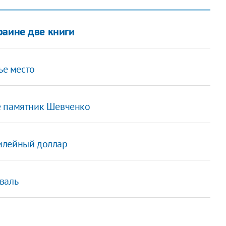
раине две книги
ье место
е памятник Шевченко
илейный доллар
валь