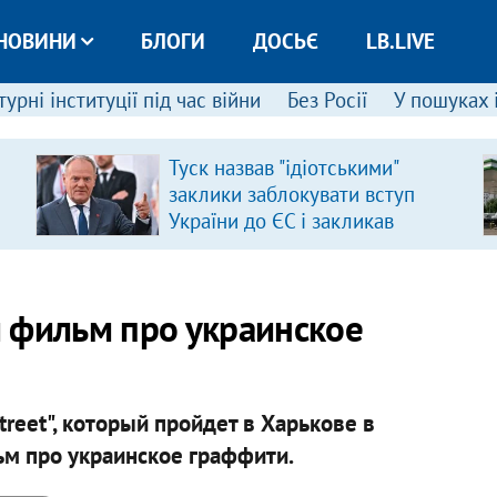
НОВИНИ
БЛОГИ
ДОСЬЄ
LB.LIVE
урні інституції під час війни
Без Росії
У пошуках 
Туск назвав "ідіотськими"
заклики заблокувати вступ
України до ЄС і закликав
припинити антиукраїнську
риторику
 фильм про украинское
reet", который пройдет в Харькове в
м про украинское граффити.