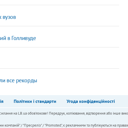
х вузов
ший в Голливуде
или все рекорды
ія
Політики і стандарти
Угода конфіденційності
силання на LB.ua обов'язкове! Передрук, копіювання, відтворення або інше вико
ни компаній" / "Пресреліз" / "Promoted", є рекламними та публікуються на права