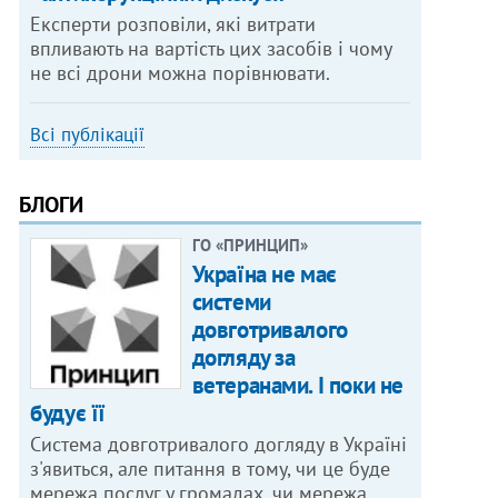
Експерти розповіли, які витрати
впливають на вартість цих засобів і чому
не всі дрони можна порівнювати.
Всі публікації
БЛОГИ
ГО «ПРИНЦИП»
Україна не має
системи
довготривалого
догляду за
ветеранами. І поки не
будує її
Система довготривалого догляду в Україні
з'явиться, але питання в тому, чи це буде
мережа послуг у громадах, чи мережа