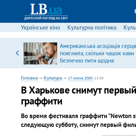
Українське кіно
Культурна політика
Культ
ового
Американська асоціація серця
ій
пояснила, скільки чашок кави
безпечно пити щодня
Головна
—
Культура
—
17 липня 2009
, 13:49
В Харькове снимут первый
граффити
Во время фестиваля граффити "Newton st
следующую субботу, снимут первый филь