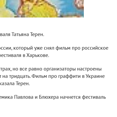
валя Татьяна Терен.
оссии, который уже снял фильм про российское
естиваля в Харькове.
атрах, но все равно организаторы настроены
т на тридцать. Фильм про граффити в Украине
казала Терен.
демика Павлова и Блюхера начнется фестиваль