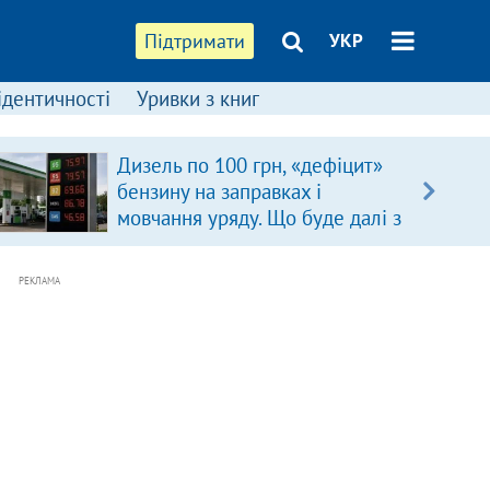
Підтримати
УКР
ідентичності
Уривки з книг
Дизель по 100 грн, «дефіцит»
бензину на заправках і
мовчання уряду. Що буде далі з
цінами на пальне?
РЕКЛАМА