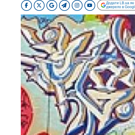
Додати LB.ua як
джерело в Googl