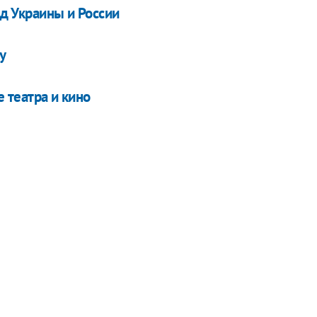
зд Украины и России
у
 театра и кино