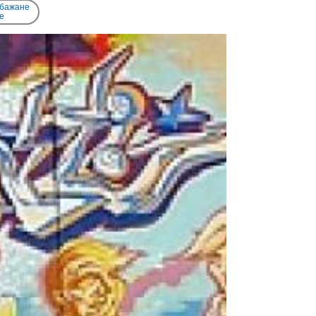
 бажане
e