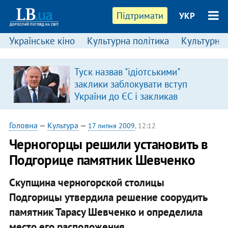
Підтримати
УКР
Українське кіно
Культурна політика
Культурні і
Туск назвав "ідіотськими"
заклики заблокувати вступ
України до ЄС і закликав
припинити антиукраїнську
риторику
Головна
—
Культура
—
17 липня 2009
, 12:12
Черногорцы решили установить в
Подгорице памятник Шевченко
Скупщина черногорской столицы
Подгорицы утвердила решение соорудить
памятник Тарасу Шевченко и определила
место его расположения.