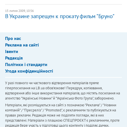
15 липня 2009, 10:56
В Украине запрещен к прокату фильм "Бруно"
Про нас
Реклама на сайті
Івенти
Редакція
Політики і стандарти
Угода конфіденційності
У разі повного чи часткового відтворення матеріалів пряме
гіперпосилання на LB.ua обов'язкове! Передрук, копіювання,
відтворення або інше використання матеріалів, що містять посилання на
агентство "Українськi Новини" й "Українська Фото Група", заборонено.
Матеріали, які розміщуються на сайті з позначкою "Реклама" / "Новини
компаній" / "Пресреліз" / "Promoted", є рекламними та публікуються на
правах реклами. Редакція може не поділяти погляди, які в них
представлені. Матеріали з плашкою СПЕЦПРОЄКТ є рекламними, проте
редакція бере участь у підготовці цього контенту і поділяє думки,