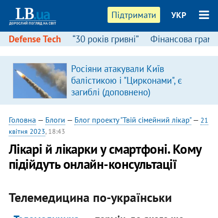
Підтримати
УКР
Defense Tech
“30 років гривні”
Фінансова грамо
Росіяни атакували Київ
балістикою і "Цирконами", є
загиблі (доповнено)
Головна
—
Блоги
—
Блог проекту "Твій сімейний лікар"
—
21
квітня 2023
, 18:43
Лікарі й лікарки у смартфоні. Кому
підійдуть онлайн-консультації
Телемедицина по-українськи