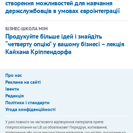
створення можливостей для навчання
держслужбовців в умовах євроінтеграції
​БІЗНЕС-ШКОЛА МІМ
Продукуйте більше ідей і знайдіть
“четверту опцію” у вашому бізнесі – лекція
Кайхана Кріппендорфа
Про нас
Реклама на сайті
Івенти
Редакція
Політики і стандарти
Угода конфіденційності
У разі повного чи часткового відтворення матеріалів пряме
гіперпосилання на LB.ua обов'язкове! Передрук, копіювання,
відтворення або інше використання матеріалів, що містять посилання на