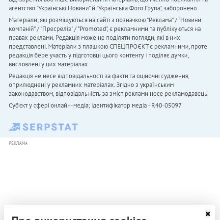
агентство "Українськi Новини" й "Українська Фото Група", заборонено.
Матеріали, які розміщуються на сайті з позначкою "Реклама" / "Новини
компаній" / "Пресреліз" / "Promoted", є рекламними та публікуються на
правах реклами. Редакція може не поділяти погляди, які в них
представлені. Матеріали з плашкою СПЕЦПРОЄКТ є рекламними, проте
редакція бере участь у підготовці цього контенту і поділяє думки,
висловлені у цих матеріалах.
Редакція не несе відповідальності за факти та оціночні судження,
оприлюднені у рекламних матеріалах. Згідно з українським
законодавством, відповідальність за зміст реклами несе рекламодавець.
Cуб'єкт у сфері онлайн-медіа; ідентифікатор медіа - R40-05097
РЕКЛАМА