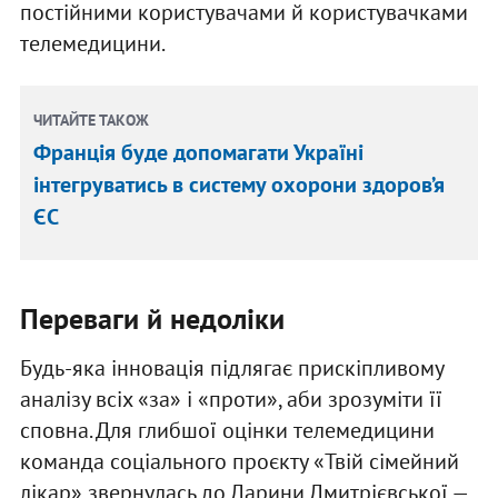
постійними користувачами й користувачками
телемедицини.
ЧИТАЙТЕ ТАКОЖ
Франція буде допомагати Україні
інтегруватись в систему охорони здоров’я
ЄС
Переваги й недоліки
Будь-яка інновація підлягає прискіпливому
аналізу всіх «за» і «проти», аби зрозуміти її
сповна. Для глибшої оцінки телемедицини
команда соціального проєкту «Твій сімейний
лікар» звернулась до Дарини Дмитрієвської —