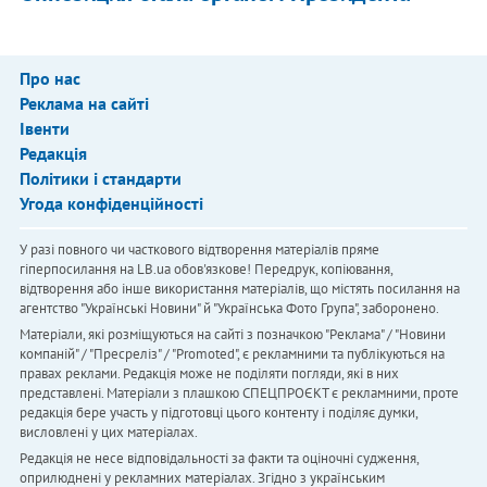
Про нас
Реклама на сайті
Івенти
Редакція
Політики і стандарти
Угода конфіденційності
У разі повного чи часткового відтворення матеріалів пряме
гіперпосилання на LB.ua обов'язкове! Передрук, копіювання,
відтворення або інше використання матеріалів, що містять посилання на
агентство "Українськi Новини" й "Українська Фото Група", заборонено.
Матеріали, які розміщуються на сайті з позначкою "Реклама" / "Новини
компаній" / "Пресреліз" / "Promoted", є рекламними та публікуються на
правах реклами. Редакція може не поділяти погляди, які в них
представлені. Матеріали з плашкою СПЕЦПРОЄКТ є рекламними, проте
редакція бере участь у підготовці цього контенту і поділяє думки,
висловлені у цих матеріалах.
Редакція не несе відповідальності за факти та оціночні судження,
оприлюднені у рекламних матеріалах. Згідно з українським