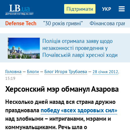
Підтримати
УКР
Defense Tech
“30 років гривні”
Фінансова грамо
Поліція отримала заяву щодо
незаконності проведення у
Почаївській лаврі хресної ходи
Головна
—
Блоги
—
Блог Игоря Трубаева
—
28 січня 2012
,
15:19
Херсонский мэр обманул Азарова
Несколько дней назад вся страна дружно
праздновала
победу «всех здоровых сил»
над злобными – интриганами, мэрами и
коммунальщиками. Речь шла о