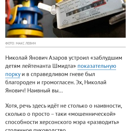
ФОТО: МАКС ЛЕВИН
Николай Янович Азаров устроил «заблудшим
детям лейтенанта Шмидта»
показательную
порку
и в справедливом гневе был
благороден и громогласен. Эх, Николай
Янович! Наивный вы…
Хотя, речь здесь идёт не столько о наивности,
сколько о просто – таки «мошеннической»
способности херсонского мэра «разводить»
столичное руководство.