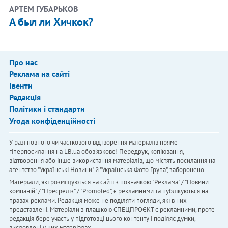
АРТЕМ ГУБАРЬКОВ
А был ли Хичкок?
Про нас
Реклама на сайті
Івенти
Редакція
Політики і стандарти
Угода конфіденційності
У разі повного чи часткового відтворення матеріалів пряме
гіперпосилання на LB.ua обов'язкове! Передрук, копіювання,
відтворення або інше використання матеріалів, що містять посилання на
агентство "Українськi Новини" й "Українська Фото Група", заборонено.
Матеріали, які розміщуються на сайті з позначкою "Реклама" / "Новини
компаній" / "Пресреліз" / "Promoted", є рекламними та публікуються на
правах реклами. Редакція може не поділяти погляди, які в них
представлені. Матеріали з плашкою СПЕЦПРОЄКТ є рекламними, проте
редакція бере участь у підготовці цього контенту і поділяє думки,
висловлені у цих матеріалах.