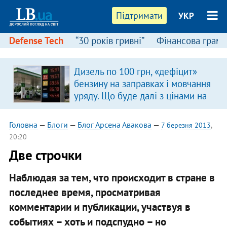
Підтримати
УКР
Defense Tech
“30 років гривні”
Фінансова грамо
Дизель по 100 грн, «дефіцит»
бензину на заправках і мовчання
уряду. Що буде далі з цінами на
пальне?
Головна
—
Блоги
—
Блог Арсена Авакова
—
7 березня 2013
,
20:20
Две строчки
Наблюдая за тем, что происходит в стране в
последнее время, просматривая
комментарии и публикации, участвуя в
событиях – хоть и подспудно – но