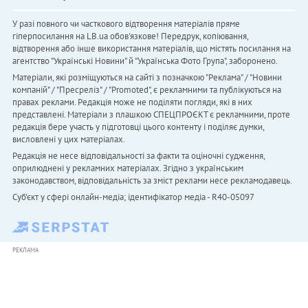
У разі повного чи часткового відтворення матеріалів пряме
гіперпосилання на LB.ua обов'язкове! Передрук, копіювання,
відтворення або інше використання матеріалів, що містять посилання на
агентство "Українськi Новини" й "Українська Фото Група", заборонено.
Матеріали, які розміщуються на сайті з позначкою "Реклама" / "Новини
компаній" / "Пресреліз" / "Promoted", є рекламними та публікуються на
правах реклами. Редакція може не поділяти погляди, які в них
представлені. Матеріали з плашкою СПЕЦПРОЄКТ є рекламними, проте
редакція бере участь у підготовці цього контенту і поділяє думки,
висловлені у цих матеріалах.
Редакція не несе відповідальності за факти та оціночні судження,
оприлюднені у рекламних матеріалах. Згідно з українським
законодавством, відповідальність за зміст реклами несе рекламодавець.
Cуб'єкт у сфері онлайн-медіа; ідентифікатор медіа - R40-05097
РЕКЛАМА