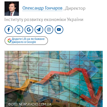
, Директор
Олександр Гончаров
Інституту розвитку економіки України
Додати LB.ua як бажане
джерело в Google
ФОТО: NEWSRADIO.COM.UA