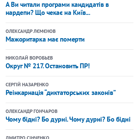
А Ви читали програми кандидатів в
нардепи? Що чекає на Київ...
ОЛЕКСАНДР ЛЄМЄНОВ
Мажоритарка має померти
НИКОЛАЙ ВОРОБЬЕВ
Округ № 217. Остановить ПР!
СЕРГІЙ НАЗАРЕНКО
Реінкарнація “диктаторських законів”
ОЛЕКСАНДР ГОНЧАРОВ
Чому бідні? Бо дурні. Чому дурні? Бо бідні
ДМИТРО СІНЧЕНКО