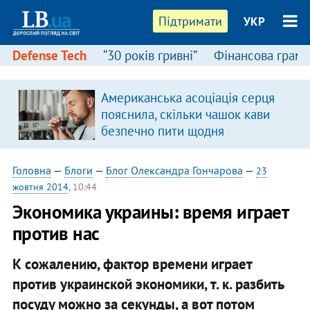
Підтримати
УКР
Defense Tech
“30 років гривні”
Фінансова грамо
Американська асоціація серця
пояснила, скільки чашок кави
безпечно пити щодня
Головна
—
Блоги
—
Блог Олександра Гончарова
—
23
жовтня 2014
, 10:44
Экономика украины: время играет
против нас
К сожалению, фактор времени играет
против украинской экономики, т. к. разбить
посуду можно за секунды, а вот потом