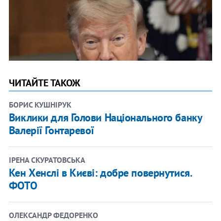
ЧИТАЙТЕ ТАКОЖ
БОРИС КУШНІРУК
Виклики для Голови Національного банку
Валерії Гонтаревої
ІРЕНА СКУРАТОВСЬКА
Кен Хенслі в Києві: добре повернутися.
ФОТО
ОЛЕКСАНДР ФЕДОРЕНКО