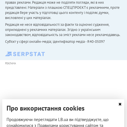
правах реклами. Редакція може не поділяти погляди, які в них
представлені. Матеріали з плашкою СПЕЦПРОЄКТ є рекламними, проте
редакція бере участь у підготовці цього контенту і поділяє думки,
висловлені у цих матеріалах.
Редакція не несе відповідальності за факти та оціночні судження,
оприлюднені у рекламних матеріалах. Згідно з українським
законодавством, відповідальність за зміст реклами несе рекламодавець.
Cуб'єкт у сфері онлайн-медіа; ідентифікатор медіа - R40-05097
РЕКЛАМА
Про використання cookies
Продовжуючи переглядати LB.ua ви підтверджуєте, що
ознайомилися з Правилами користування сайтом та