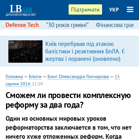
Підтримати
УКР
Defense Tech
“30 років гривні”
Фінансова грамо
Київ перебував під атакою
в
балістики і реактивних БпЛА. Є
жертва і поранені (оновлено)
Головна
—
Блоги
—
Блог Олександра Гончарова
—
15
серпня 2014
, 11:20
Сможем ли провести комплексную
реформу за два года?
Один из основных мировых уроков
реформаторства заключается в том, что нет
ничего хуже отложенных реформ. Когда