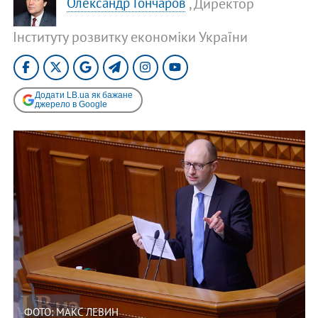
, Директор
Олександр Гончаров
Інституту розвитку економіки України
Додати LB.ua як бажане
джерело в Google
ФОТО: МАКС ЛЕВИН