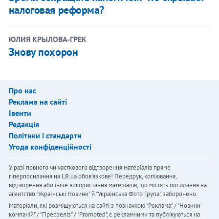
налоговая реформа?
ЮЛИЯ КРЫЛОВА-ГРЕК
Знову похорон
Про нас
Реклама на сайті
Івенти
Редакція
Політики і стандарти
Угода конфіденційності
У разі повного чи часткового відтворення матеріалів пряме
гіперпосилання на LB.ua обов'язкове! Передрук, копіювання,
відтворення або інше використання матеріалів, що містять посилання на
агентство "Українськi Новини" й "Українська Фото Група", заборонено.
Матеріали, які розміщуються на сайті з позначкою "Реклама" / "Новини
компаній" / "Пресреліз" / "Promoted", є рекламними та публікуються на