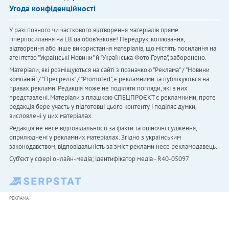
Угода конфіденційності
У разі повного чи часткового відтворення матеріалів пряме
гіперпосилання на LB.ua обов'язкове! Передрук, копіювання,
відтворення або інше використання матеріалів, що містять посилання на
агентство "Українськi Новини" й "Українська Фото Група", заборонено.
Матеріали, які розміщуються на сайті з позначкою "Реклама" / "Новини
компаній" / "Пресреліз" / "Promoted", є рекламними та публікуються на
правах реклами. Редакція може не поділяти погляди, які в них
представлені. Матеріали з плашкою СПЕЦПРОЄКТ є рекламними, проте
редакція бере участь у підготовці цього контенту і поділяє думки,
висловлені у цих матеріалах.
Редакція не несе відповідальності за факти та оціночні судження,
оприлюднені у рекламних матеріалах. Згідно з українським
законодавством, відповідальність за зміст реклами несе рекламодавець.
Cуб'єкт у сфері онлайн-медіа; ідентифікатор медіа - R40-05097
РЕКЛАМА