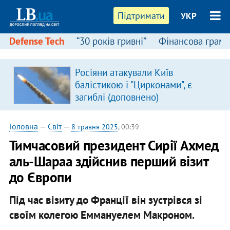
Підтримати
УКР
Defense Tech
“30 років гривні”
Фінансова грамо
Росіяни атакували Київ
балістикою і "Цирконами", є
загиблі (доповнено)
Головна
—
Світ
—
8 травня 2025
, 00:39
Тимчасовий президент Сирії Ахмед
аль-Шараа здійснив перший візит
до Європи
Під час візиту до Франції він зустрівся зі
своїм колегою Еммануелем Макроном.