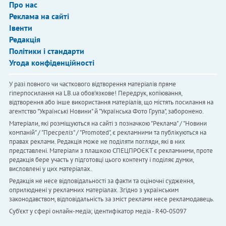
Про нас
Реклама на сайті
Івенти
Редакція
Політики і стандарти
Угода конфіденційності
У разі повного чи часткового відтворення матеріалів пряме
гіперпосилання на LB.ua обов'язкове! Передрук, копіювання,
відтворення або інше використання матеріалів, що містять посилання на
агентство "Українськi Новини" й "Українська Фото Група", заборонено.
Матеріали, які розміщуються на сайті з позначкою "Реклама" / "Новини
компаній" / "Пресреліз" / "Promoted", є рекламними та публікуються на
правах реклами. Редакція може не поділяти погляди, які в них
представлені. Матеріали з плашкою СПЕЦПРОЄКТ є рекламними, проте
редакція бере участь у підготовці цього контенту і поділяє думки,
висловлені у цих матеріалах.
Редакція не несе відповідальності за факти та оціночні судження,
оприлюднені у рекламних матеріалах. Згідно з українським
законодавством, відповідальність за зміст реклами несе рекламодавець.
Cуб'єкт у сфері онлайн-медіа; ідентифікатор медіа - R40-05097