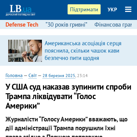
Підтримати
УКР
Defense Tech
“30 років гривні”
Фінансова грамо
Американська асоціація серця
пояснила, скільки чашок кави
безпечно пити щодня
Головна
—
Світ
—
28 березня 2025
, 23:14
У США суд наказав зупинити спроби
Трампа ліквідувати “Голос
Америки”
Журналісти “Голосу Америки” вважають, що
дії адміністрації Трампа порушили їхні
права згідно з Першою поправкою.