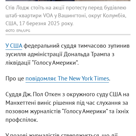
Стів Лодж стоїть на акції протесту перед будівлею
штаб-квартири VOA у Вашингтоні, округ Колумбія,
США, 17 березня 2025 року.
ФОТО: EPA/UPG
У США
федеральний суддя тимчасово зупинив
зусилля адміністрації Дональда Трампа з
ліквідації “Голосу Америки”.
Про це
повідомляє The New York Times
.
Суддя Дж. Пол Откен з окружного суду США на
Манхеттені виніс рішення під час слухання за
позовом журналістів “Голосу Америки” та їхніх
профспілок.
У позові журналістів стверджується, що дії