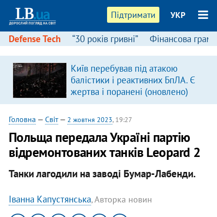
Підтримати
УКР
Defense Tech
“30 років гривні”
Фінансова грамо
:
Київ перебував під атакою
балістики і реактивних БпЛА. Є
жертва і поранені (оновлено)
Головна
—
Світ
—
2 жовтня 2023
, 19:27
Польща передала Україні партію
відремонтованих танків Leopard 2
Танки лагодили на заводі Бумар-Лабенди.
Іванна Капустянська
, Авторка новин