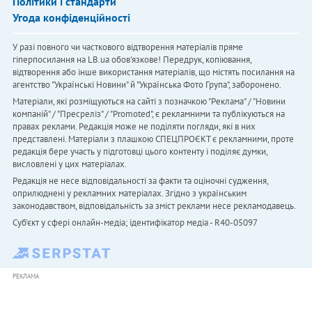
Політики і стандарти
Угода конфіденційності
У разі повного чи часткового відтворення матеріалів пряме
гіперпосилання на LB.ua обов'язкове! Передрук, копіювання,
відтворення або інше використання матеріалів, що містять посилання на
агентство "Українськi Новини" й "Українська Фото Група", заборонено.
Матеріали, які розміщуються на сайті з позначкою "Реклама" / "Новини
компаній" / "Пресреліз" / "Promoted", є рекламними та публікуються на
правах реклами. Редакція може не поділяти погляди, які в них
представлені. Матеріали з плашкою СПЕЦПРОЄКТ є рекламними, проте
редакція бере участь у підготовці цього контенту і поділяє думки,
висловлені у цих матеріалах.
Редакція не несе відповідальності за факти та оціночні судження,
оприлюднені у рекламних матеріалах. Згідно з українським
законодавством, відповідальність за зміст реклами несе рекламодавець.
Cуб'єкт у сфері онлайн-медіа; ідентифікатор медіа - R40-05097
РЕКЛАМА