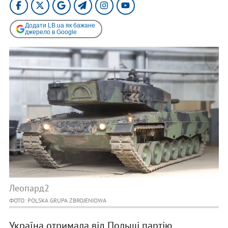
Додати LB.ua як бажане
джерело в Google
Леопард2
ФОТО: POLSKA GRUPA ZBROJENIOWA
Україна отримала від Польщі партію