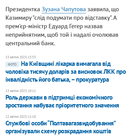
Президентка
Зузана Чапутова
заявила, що
Казимиру "слід подумати про відставку". А
прем'єр-міністр Едуард Гегер назвав
неприйнятним, щоб той і надалі очолював
центральний банк.
13 квітня 2023, 15:53
На Київщині лікарка вимагала від
ФОТО
чоловіка тисячу доларів за висновок ЛКК про
інвалідність його батька, – прокуратура
13 квітня 2023, 10:11
Роль держави в підтримці економічного
зростання набуває пріоритетного значення
12 квітня 2023, 11:10
Службові особи “Полтавагазвидобування”
організували схему розкрадання коштів