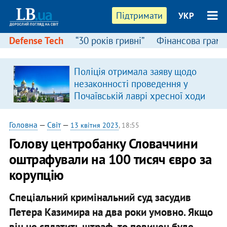
Підтримати
УКР
Defense Tech
“30 років гривні”
Фінансова грамо
Поліція отримала заяву щодо
в
незаконності проведення у
Почаївській лаврі хресної ходи
Головна
—
Світ
—
13 квітня 2023
, 18:55
Голову центробанку Словаччини
оштрафували на 100 тисяч євро за
корупцію
Спеціальний кримінальний суд засудив
Петера Казимира на два роки умовно. Якщо
він не сплатить штраф, то повинен буде