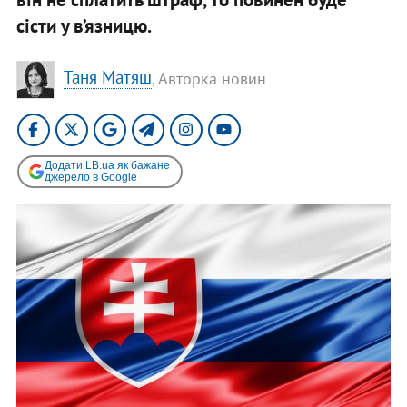
сісти у в’язницю.
Таня Матяш
, Авторка новин
Додати LB.ua як бажане
джерело в Google