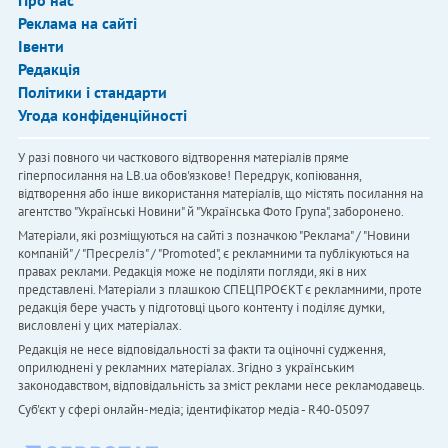
Про нас
Реклама на сайті
Івенти
Редакція
Політики і стандарти
Угода конфіденційності
У разі повного чи часткового відтворення матеріалів пряме
гіперпосилання на LB.ua обов'язкове! Передрук, копіювання,
відтворення або інше використання матеріалів, що містять посилання на
агентство "Українськi Новини" й "Українська Фото Група", заборонено.
Матеріали, які розміщуються на сайті з позначкою "Реклама" / "Новини
компаній" / "Пресреліз" / "Promoted", є рекламними та публікуються на
правах реклами. Редакція може не поділяти погляди, які в них
представлені. Матеріали з плашкою СПЕЦПРОЄКТ є рекламними, проте
редакція бере участь у підготовці цього контенту і поділяє думки,
висловлені у цих матеріалах.
Редакція не несе відповідальності за факти та оціночні судження,
оприлюднені у рекламних матеріалах. Згідно з українським
законодавством, відповідальність за зміст реклами несе рекламодавець.
Cуб'єкт у сфері онлайн-медіа; ідентифікатор медіа - R40-05097