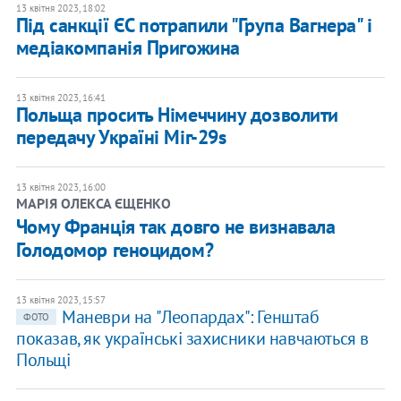
13 квітня 2023, 18:02
Під санкції ЄС потрапили "Група Вагнера" і
медіакомпанія Пригожина
13 квітня 2023, 16:41
Польща просить Німеччину дозволити
передачу Україні Міг-29s
13 квітня 2023, 16:00
​МАРІЯ ОЛЕКСА ЄЩЕНКО
Чому Франція так довго не визнавала
Голодомор геноцидом?
13 квітня 2023, 15:57
​Маневри на "Леопардах": Генштаб
ФОТО
показав, як українські захисники навчаються в
Польщі