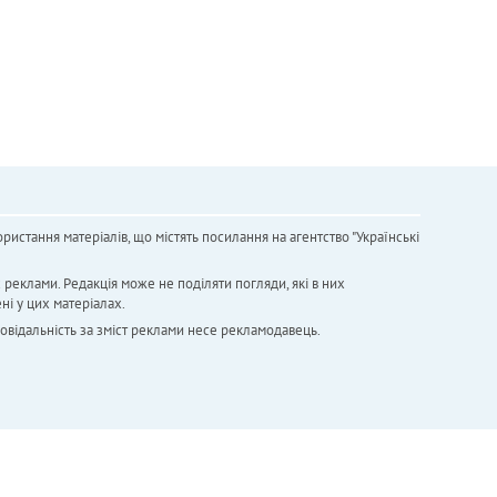
ристання матеріалів, що містять посилання на агентство "Українськi
х реклами. Редакція може не поділяти погляди, які в них
ні у цих матеріалах.
повідальність за зміст реклами несе рекламодавець.