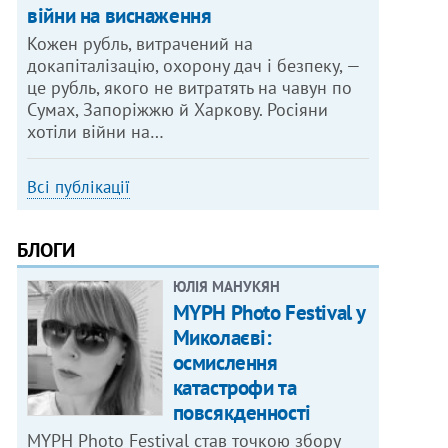
війни на виснаження
Кожен рубль, витрачений на
докапіталізацію, охорону дач і безпеку, —
це рубль, якого не витратять на чавун по
Сумах, Запоріжжю й Харкову. Росіяни
хотіли війни на…
Всі публікації
БЛОГИ
ЮЛІЯ МАНУКЯН
MYPH Photo Festival у
Миколаєві:
осмислення
катастрофи та
повсякденності
MYPH Photo Festival став точкою збору