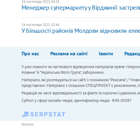
24 листопада 2022, 04:28
Менеджер супермаркету у Вірджинії застрели
24 листопада 2022, 02:46
У більшості районів Молдови відновили еле
Про нас
Реклама на сайті
Івенти
Редакц
У разі повного чи часткового відтворення матеріалів пряме гіперпо
Новини" й "Українська Фото Група", заборонено.
Матеріали, які розміщуються на сайті з позначкою "Реклама" / "Нови
представлені. Матеріали з плашкою СПЕЦПРОЄКТ є рекламними, проте
Редакція не несе відповідальності за факти та оціночні судження,
Cуб'єкт у сфері онлайн-медіа; ідентифікатор медіа - R40-05097
РЕКЛАМА