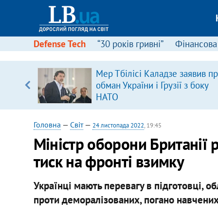
Defense Tech
“30 років гривні”
Фінансова
щодо
Мер Тбілісі Каладзе заявив п
 у
обман України і Грузії з боку
ої ходи
НАТО
Головна
—
Світ
—
24 листопада 2022
, 19:45
Міністр оборони Британії 
тиск на фронті взимку
Українці мають перевагу в підготовці, об
проти деморалізованих, погано навчених