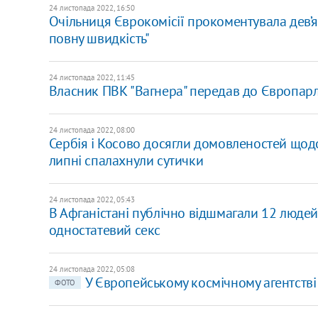
24 листопада 2022, 16:50
Очільниця Єврокомісії прокоментувала дев’я
повну швидкість"
24 листопада 2022, 11:45
Власник ПВК "Вагнера" передав до Європарл
24 листопада 2022, 08:00
Сербія і Косово досягли домовленостей щодо
липні спалахнули сутички
24 листопада 2022, 05:43
В Афганістані публічно відшмагали 12 людей
одностатевий секс
24 листопада 2022, 05:08
У Європейському космічному агентстві
ФОТО