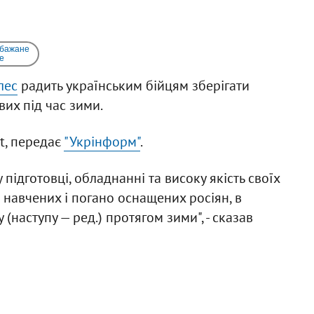
 бажане
e
лес
радить українським бійцям зберігати
вих під час зими.
st, передає
"Укрінформ"
.
 підготовці, обладнанні та високу якість своїх
 навчених і погано оснащених росіян, в
(наступу — ред.) протягом зими", - сказав