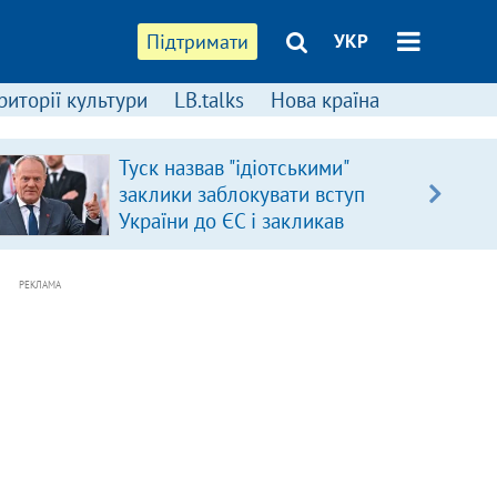
Підтримати
УКР
риторії культури
LB.talks
Нова країна
Туск назвав "ідіотськими"
заклики заблокувати вступ
України до ЄС і закликав
припинити антиукраїнську
риторику
РЕКЛАМА