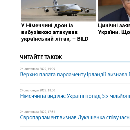
ЧИТАЙТЕ ТАКОЖ
24 листопада 2022, 19:09
Верхня палата парламенту Ірландії визнала
24 листопада 2022, 18:00
Н​імеччина виділяє Україні понад 55 мільйо
24 листопада 2022, 17:34
Європарламент визнав Лукашенка співучаснико