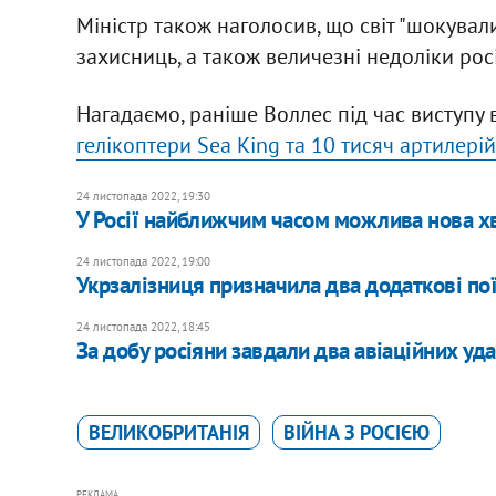
Міністр також наголосив, що світ "шокували
захисниць, а також величезні недоліки рос
Нагадаємо, раніше Воллес під час виступу 
гелікоптери Sea King та 10 тисяч артилері
24 листопада 2022, 19:30
У Росії найближчим часом можлива нова хви
24 листопада 2022, 19:00
​Укрзалізниця призначила два додаткові по
24 листопада 2022, 18:45
​За добу росіяни завдали два авіаційних уда
ВЕЛИКОБРИТАНІЯ
ВІЙНА З РОСІЄЮ
РЕКЛАМА