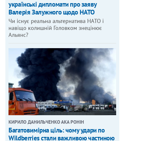
українські дипломати про заяву
Валерія Залужного щодо НАТО
Чи існує реальна альтернатива НАТО і
навіщо колишній Головком знецінює
Альянс?
КИРИЛО ДАНИЛЬЧЕНКО АКА РОНІН
Багатовимірна ціль: чому удари по
Wildberries стали важливою частиною