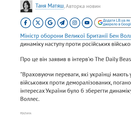
Таня Матяш
, Авторка новин
Додати LB.ua як
джерело в Googl
Міністр оборони Великої Британії Бен Вол
динаміку наступу проти російських військо
Про це він заявив в інтерв'ю The Daily Bea
"Враховуючи переваги, які українці мають у
військових проти деморалізованих, погано
інтересах України було б зберегти динаміку 
Воллес.
РЕКЛАМА