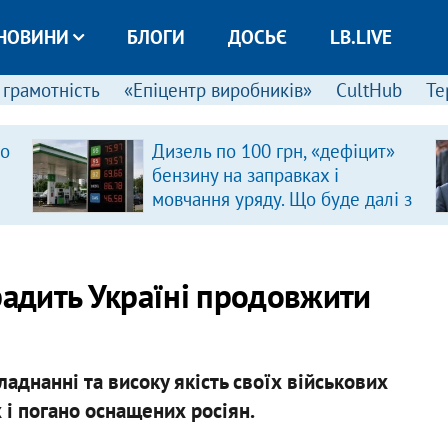
НОВИНИ
БЛОГИ
ДОСЬЄ
LB.LIVE
 грамотність
«Епіцентр виробників»
CultHub
Те
ро
Дизель по 100 грн, «дефіцит»
бензину на заправках і
мовчання уряду. Що буде далі з
цінами на пальне?
радить Україні продовжити
ладнанні та високу якість своїх військових
 і погано оснащених росіян.