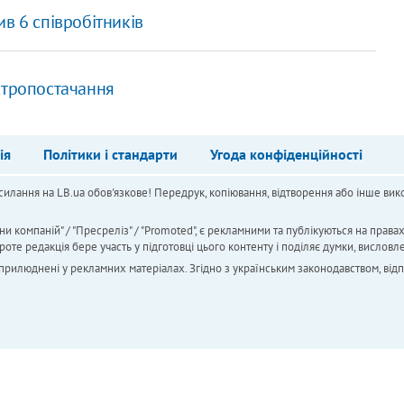
в 6 співробітників
ктропостачання
ія
Політики і стандарти
Угода конфіденційності
силання на LB.ua обов'язкове! Передрук, копіювання, відтворення або інше вико
ни компаній" / "Пресреліз" / "Promoted", є рекламними та публікуються на права
 редакція бере участь у підготовці цього контенту і поділяє думки, висловле
 оприлюднені у рекламних матеріалах. Згідно з українським законодавством, від