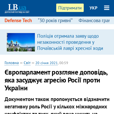
Підтримати
УКР
Defense Tech
“30 років гривні”
Фінансова грамо
Поліція отримала заяву щодо
незаконності проведення у
Почаївській лаврі хресної ходи
Головна
—
Світ
—
20 січня 2021
, 00:59
Європарламент розгляне доповідь,
яка засуджує агресію Росії проти
України
Документом також пропонується відзначити
негативну роль Росії у кількох міжнародних
конфліктах та тиск, який вона чинить на