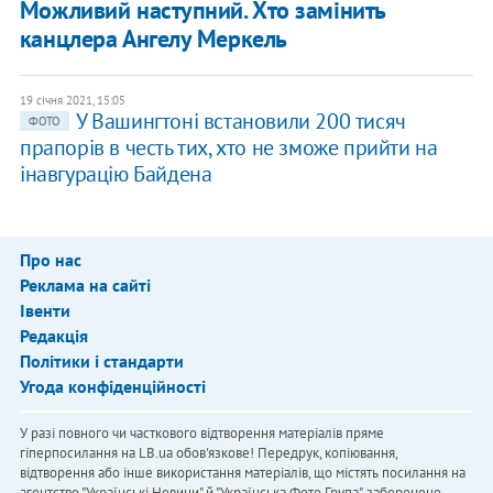
Можливий наступний. Хто замінить
канцлера Ангелу Меркель
19 січня 2021, 15:05
У Вашингтоні встановили 200 тисяч
ФОТО
прапорів в честь тих, хто не зможе прийти на
інавгурацію Байдена
Про нас
Реклама на сайті
Івенти
Редакція
Політики і стандарти
Угода конфіденційності
У разі повного чи часткового відтворення матеріалів пряме
гіперпосилання на LB.ua обов'язкове! Передрук, копіювання,
відтворення або інше використання матеріалів, що містять посилання на
агентство "Українськi Новини" й "Українська Фото Група", заборонено.