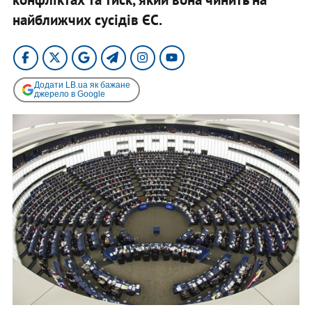
найближчих сусідів ЄС.
Додати LB.ua як бажане
джерело в Google