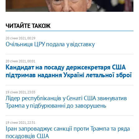
ЧИТАЙТЕ ТАКОЖ
20 січня 2021, 00:29
Очільниця ЦРУ подала у відставку
20 січня 2021, 00:01
Кандидат на посаду держсекретаря США
підтримав надання Україні летальної зброї
19 січня 2021, 23:03
Лідер республіканців у Сенаті США звинуватив
Трампа у підбурюванні до заворушень
19 січня 2021, 22:31
Іран запроваджує санкції проти Трампа та ряда
посадовців США