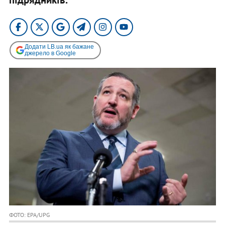
Додати LB.ua як бажане
джерело в Google
ФОТО: EPA/UPG