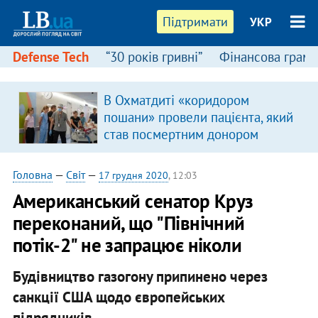
Підтримати
УКР
Defense Tech
“30 років гривні”
Фінансова грамо
В Охматдиті «коридором
пошани» провели пацієнта, який
став посмертним донором
Головна
—
Світ
—
17 грудня 2020
, 12:03
Американський сенатор Круз
переконаний, що "Північний
потік-2" не запрацює ніколи
Будівництво газогону припинено через
санкції США щодо європейських
підрядників.