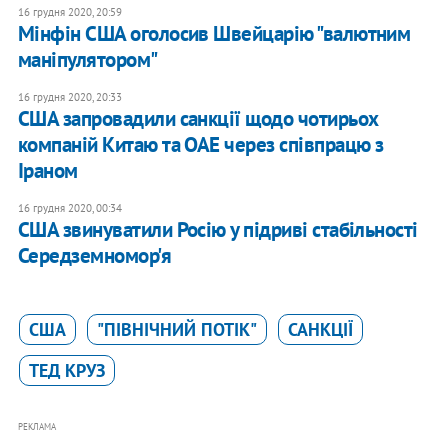
16 грудня 2020, 20:59
Мінфін США оголосив Швейцарію "валютним
маніпулятором"
16 грудня 2020, 20:33
США запровадили санкції щодо чотирьох
компаній Китаю та ОАЕ через співпрацю з
Іраном
16 грудня 2020, 00:34
США звинуватили Росію у підриві стабільності
Середземномор'я
США
"ПІВНІЧНИЙ ПОТІК"
САНКЦІЇ
ТЕД КРУЗ
РЕКЛАМА