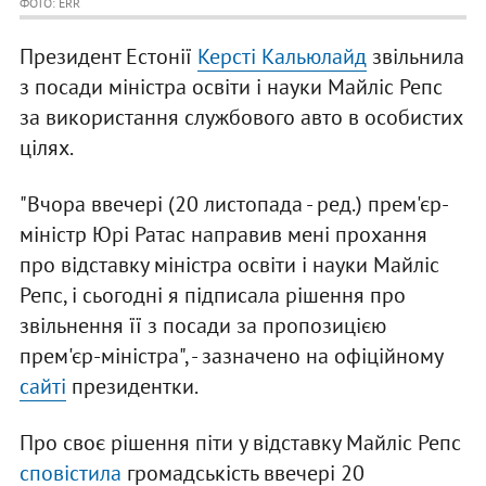
ФОТО: ERR
Президент Естонії
Керсті Кальюлайд
звільнила
з посади міністра освіти і науки Майліс Репс
за використання службового авто в особистих
цілях.
"Вчора ввечері (20 листопада - ред.) прем'єр-
міністр Юрі Ратас направив мені прохання
про відставку міністра освіти і науки Майліс
Репс, і сьогодні я підписала рішення про
звільнення її з посади за пропозицією
прем'єр-міністра", - зазначено на офіційному
сайті
президентки.
Про своє рішення піти у відставку Майліс Репс
сповістила
громадськість ввечері 20