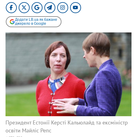
Додати LB.ua як бажане
джерело в Google
Президент Естонії Керсті Кальюлайд та ексміністр
освіти Майліс Репс