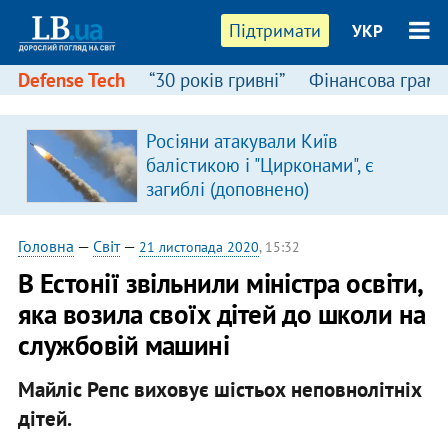
Підтримати
УКР
Defense Tech
“30 років гривні”
Фінансова грамо
:
Росіяни атакували Київ
балістикою і "Цирконами", є
загиблі (доповнено)
Головна
—
Світ
—
21 листопада 2020
, 15:32
В Естонії звільнили міністра освіти,
яка возила своїх дітей до школи на
службовій машині
Майліс Репс виховує шістьох неповнолітніх
дітей.