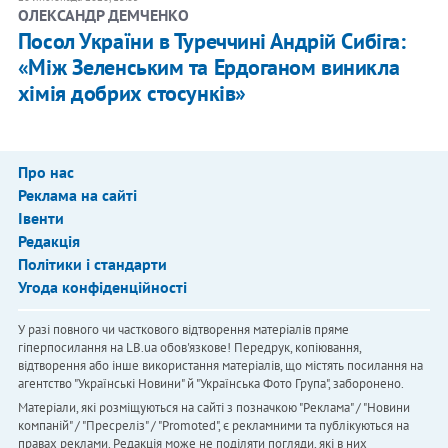
ОЛЕКСАНДР ДЕМЧЕНКО
Посол України в Туреччині Андрій Сибіга:
«Між Зеленським та Ердоганом виникла
хімія добрих стосунків»
Про нас
Реклама на сайті
Івенти
Редакція
Політики і стандарти
Угода конфіденційності
У разі повного чи часткового відтворення матеріалів пряме
гіперпосилання на LB.ua обов'язкове! Передрук, копіювання,
відтворення або інше використання матеріалів, що містять посилання на
агентство "Українськi Новини" й "Українська Фото Група", заборонено.
Матеріали, які розміщуються на сайті з позначкою "Реклама" / "Новини
компаній" / "Пресреліз" / "Promoted", є рекламними та публікуються на
правах реклами. Редакція може не поділяти погляди, які в них