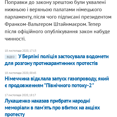
Поправки до закону зрештою були ухвалені
нижньою і верхньою палатами німецького
парламенту, після чого підписані президентом
Франком-Вальтером Штайнмаєром. Тепер
після офіційного опублікування закон набуде
чинності.
18 листопада 2020, 17:13
У Берліні поліція застосувала водомети
ВІДЕО
для розгону протикарантинних протестів
18 листопада 2020, 00:45
Німеччина відклала запуск газопроводу, який
є продовженням "Північного потоку-2"
17 листопада 2020, 18:17
Лукашенко наказав прибрати народні
меморіали в пам'ять про вбитих на акціях
протесту