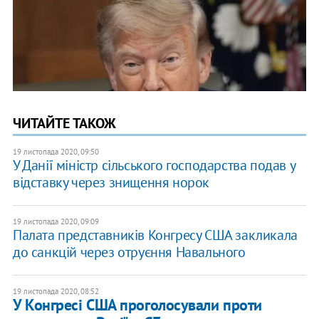
ЧИТАЙТЕ ТАКОЖ
19 листопада 2020, 09:50
У Данії міністр сільського господарства подав у
відставку через знищення норок
19 листопада 2020, 09:09
Палата представників Конгресу США закликала
до санкцій через отруєння Навального
19 листопада 2020, 08:52
У Конгресі США проголосували проти