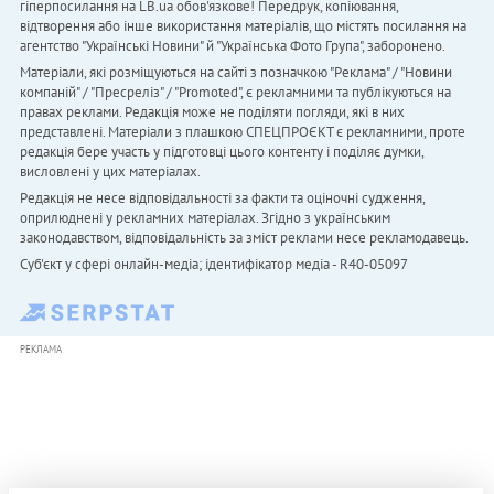
гіперпосилання на LB.ua обов'язкове! Передрук, копіювання,
відтворення або інше використання матеріалів, що містять посилання на
агентство "Українськi Новини" й "Українська Фото Група", заборонено.
Матеріали, які розміщуються на сайті з позначкою "Реклама" / "Новини
компаній" / "Пресреліз" / "Promoted", є рекламними та публікуються на
правах реклами. Редакція може не поділяти погляди, які в них
представлені. Матеріали з плашкою СПЕЦПРОЄКТ є рекламними, проте
редакція бере участь у підготовці цього контенту і поділяє думки,
висловлені у цих матеріалах.
Редакція не несе відповідальності за факти та оціночні судження,
оприлюднені у рекламних матеріалах. Згідно з українським
законодавством, відповідальність за зміст реклами несе рекламодавець.
Cуб'єкт у сфері онлайн-медіа; ідентифікатор медіа - R40-05097
РЕКЛАМА