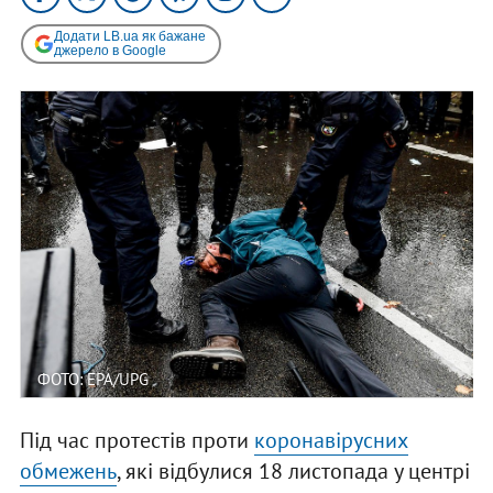
Додати LB.ua як бажане
джерело в Google
ФОТО: EPA/UPG
Під час протестів проти
коронавірусних
обмежень
, які відбулися 18 листопада у центрі