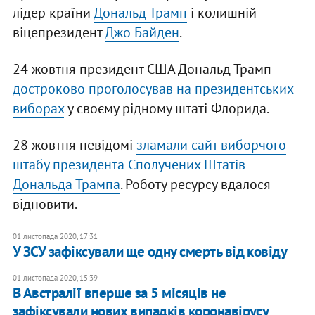
лідер країни
Дональд Трамп
і колишній
віцепрезидент
Джо Байден
.
24 жовтня президент США Дональд Трамп
достроково проголосував на президентських
виборах
у своєму рідному штаті Флорида.
28 жовтня невідомі
зламали сайт виборчого
штабу президента Сполучених Штатів
Дональда Трампа
. Роботу ресурсу вдалося
відновити.
01 листопада 2020, 17:31
У ЗСУ зафіксували ще одну смерть від ковіду
01 листопада 2020, 15:39
В Австралії вперше за 5 місяців не
зафіксували нових випадків коронавірусу