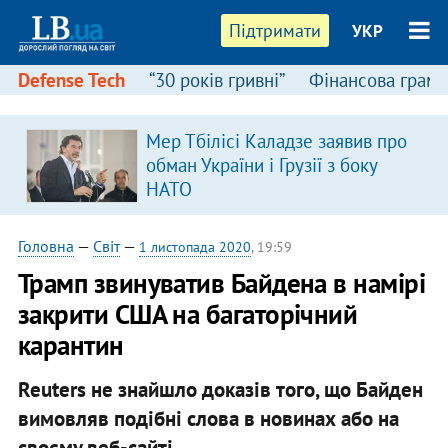
Підтримати
УКР
Defense Tech
“30 років гривні”
Фінансова грамо
Мер Тбілісі Каладзе заявив про
обман України і Грузії з боку
НАТО
Головна
—
Світ
—
1 листопада 2020
, 19:59
Трамп звинуватив Байдена в намірі
закрити США на багаторічний
карантин
Reuters не знайшло доказів того, що Байден
вимовляв подібні слова в новинах або на
своєму веб-сайті.