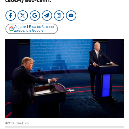
Додати LB.ua як бажане
джерело в Google
ФОТО: EPA/UPG