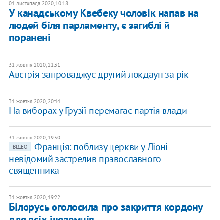
01 листопада 2020, 10:18
У канадському Квебеку чоловік напав на
людей біля парламенту, є загиблі й
поранені
31 жовтня 2020, 21:31
Австрія запроваджує другий локдаун за рік
31 жовтня 2020, 20:44
На виборах у Грузії перемагає партія влади
31 жовтня 2020, 19:50
Франція: поблизу церкви у Ліоні
ВІДЕО
невідомий застрелив православного
священника
31 жовтня 2020, 19:22
Білорусь оголосила про закриття кордону
для всіх іноземців