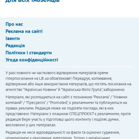
Про нас
Реклама на сайті
Івенти
Редакція
Політики і стандарти
Угода конфіденційності
У разі повного чи часткового відтворення матеріалів пряме
гіперпосилання на LB.ua обов'язкове! Передрук, копіювання,
відтворення або інше використання матеріалів, що містять посилання на
агентство "Українськi Новини" й "Українська Фото Група", заборонено.
Матеріали, які розміщуються на сайті з позначкою "Реклама" / "Новини
компаній" / "Пресреліз" / "Promoted", є рекламними та публікуються на
правах реклами. Редакція може не поділяти погляди, які в них
представлені. Матеріали з плашкою СПЕЦПРОЄКТ є рекламними, проте
редакція бере участь у підготовці цього контенту і поділяє думки,
висловлені у цих матеріалах.
Редакція не несе відповідальності за факти та оціночні судження,
оприлюднені у рекламних матеріалах. Згідно з українським