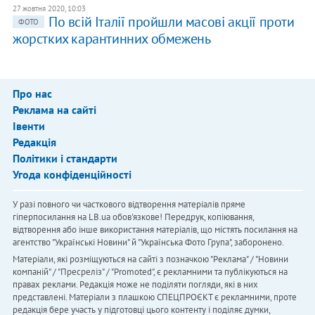
27 жовтня 2020, 10:03
По всій Італії пройшли масові акції проти
ФОТО
жорстких карантинних обмежень
Про нас
Реклама на сайті
Івенти
Редакція
Політики і стандарти
Угода конфіденційності
У разі повного чи часткового відтворення матеріалів пряме
гіперпосилання на LB.ua обов'язкове! Передрук, копіювання,
відтворення або інше використання матеріалів, що містять посилання на
агентство "Українськi Новини" й "Українська Фото Група", заборонено.
Матеріали, які розміщуються на сайті з позначкою "Реклама" / "Новини
компаній" / "Пресреліз" / "Promoted", є рекламними та публікуються на
правах реклами. Редакція може не поділяти погляди, які в них
представлені. Матеріали з плашкою СПЕЦПРОЄКТ є рекламними, проте
редакція бере участь у підготовці цього контенту і поділяє думки,