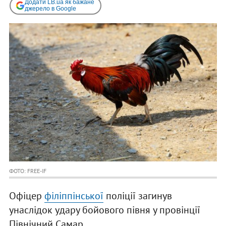
Додати LB.ua як бажане
джерело в Google
ФОТО: FREE-IF
Офіцер
філіппінської
поліції загинув
унаслідок удару бойового півня у провінції
Північний Самар.