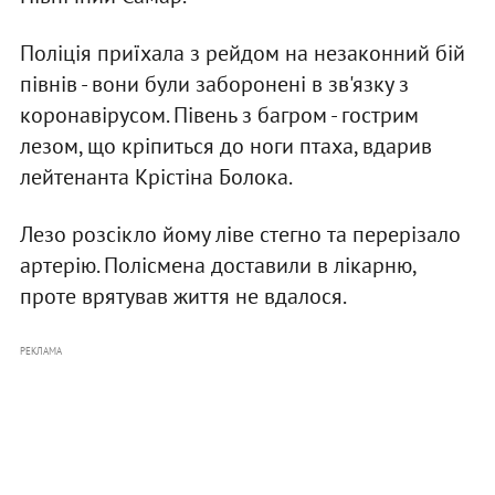
Поліція приїхала з рейдом на незаконний бій
півнів - вони були заборонені в зв'язку з
коронавірусом. Півень з багром - гострим
лезом, що кріпиться до ноги птаха, вдарив
лейтенанта Крістіна Болока.
Лезо розсікло йому ліве стегно та перерізало
артерію. Полісмена доставили в лікарню,
проте врятував життя не вдалося.
РЕКЛАМА