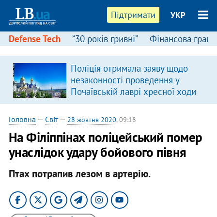
Підтримати
УКР
Defense Tech
“30 років гривні”
Фінансова грамо
Поліція отримала заяву щодо
я
незаконності проведення у
Почаївській лаврі хресної ходи
Головна
—
Світ
—
28 жовтня 2020
, 09:18
На Філіппінах поліцейський помер
унаслідок удару бойового півня
Птах потрапив лезом в артерію.