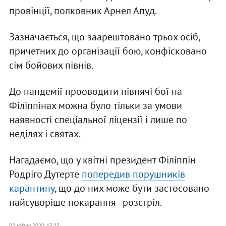
провінції, полковник Арнел Апуд.
Зазначається, що заарештовано трьох осіб,
причетних до організації бою, конфісковано
сім бойових півнів.
До пандемії прооводити півнячі бої на
Філіппінах можна було тільки за умови
наявності спеціальної ліцензії і лише по
неділях і святах.
Нагадаємо, що у квітні президент Філіппін
Родріго Дутерте
попередив порушників
карантину
, що до них може бути застосовано
найсуворіше покарання - розстріл.
02 квітня 2020, 13:25