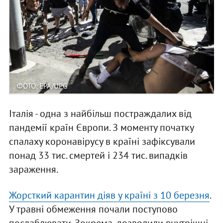
ФОТО: EPA/UPG
Італія - одна з найбільш постраждалих від
пандемії країн Європи. З моменту початку
спалаху коронавірусу в країні зафіксували
понад 33 тис. смертей і 234 тис. випадків
зараження.
Жорсткий карантин діяв у країні з 10 березня
.
У травні обмеження почали поступово
послаблювати. Зокрема, дозволили внутрішні