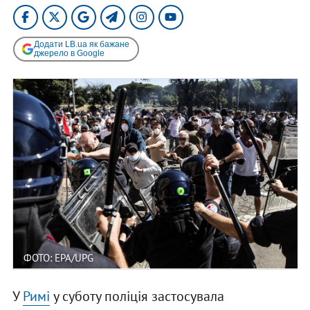
Додати LB.ua як бажане
джерело в Google
ФОТО: EPA/UPG
У
Римі
у суботу поліція застосувала