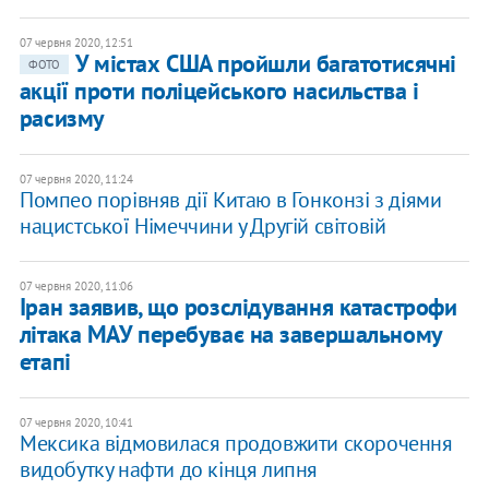
07 червня 2020, 12:51
У містах США пройшли багатотисячні
ФОТО
акції проти поліцейського насильства і
расизму
07 червня 2020, 11:24
Помпео порівняв дії Китаю в Гонконзі з діями
нацистської Німеччини у Другій світовій
07 червня 2020, 11:06
Іран заявив, що розслідування катастрофи
літака МАУ перебуває на завершальному
етапі
07 червня 2020, 10:41
Мексика відмовилася продовжити скорочення
видобутку нафти до кінця липня