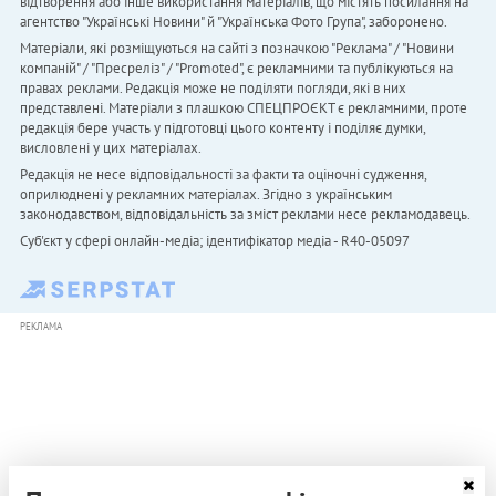
відтворення або інше використання матеріалів, що містять посилання на
агентство "Українськi Новини" й "Українська Фото Група", заборонено.
Матеріали, які розміщуються на сайті з позначкою "Реклама" / "Новини
компаній" / "Пресреліз" / "Promoted", є рекламними та публікуються на
правах реклами. Редакція може не поділяти погляди, які в них
представлені. Матеріали з плашкою СПЕЦПРОЄКТ є рекламними, проте
редакція бере участь у підготовці цього контенту і поділяє думки,
висловлені у цих матеріалах.
Редакція не несе відповідальності за факти та оціночні судження,
оприлюднені у рекламних матеріалах. Згідно з українським
законодавством, відповідальність за зміст реклами несе рекламодавець.
Cуб'єкт у сфері онлайн-медіа; ідентифікатор медіа - R40-05097
РЕКЛАМА