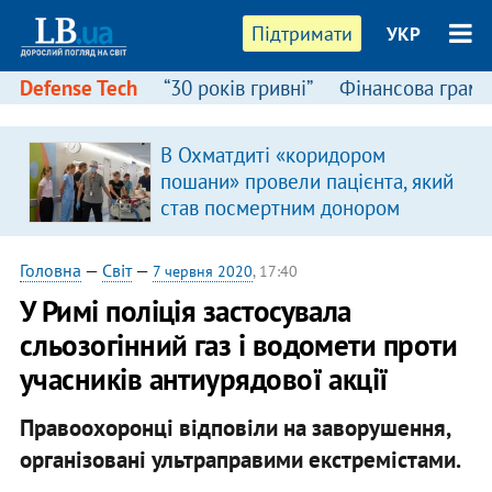
Підтримати
УКР
Defense Tech
“30 років гривні”
Фінансова грамо
В Охматдиті «коридором
пошани» провели пацієнта, який
став посмертним донором
Головна
—
Світ
—
7 червня 2020
, 17:40
У Римі поліція застосувала
сльозогінний газ і водомети проти
учасників антиурядової акції
Правоохоронці відповіли на заворушення,
організовані ультраправими екстремістами.