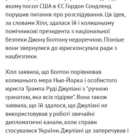
якому посол США в ЄС Гордон Сондленд
порушив питання про розслідування. Ця ідея,
за словами Хілл, здалася їй і колишньому
помічникові президента з національної
безпеки Джону Болтону недоречною. Пізніше
вони звернулися до юрисконсульта ради з
нацбезпеки.
Хілл заявила, що Болтон порівнював
колишнього мера Нью-Йорка і особистого
юриста Трампа Руді Джуліані з "ручною
гранатою, яка всіх підірве". Вона також
заявила, що їй здалося, що Джуліані не
використовував у роботі звичайні
дипломатичні канали, коли справи
стосувалися України. Джуліані це заперечував і