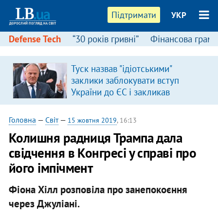
Підтримати
УКР
Defense Tech
“30 років гривні”
Фінансова грамо
Туск назвав "ідіотськими"
заклики заблокувати вступ
України до ЄС і закликав
припинити антиукраїнську
риторику
Головна
—
Світ
—
15 жовтня 2019
, 16:13
Колишня радниця Трампа дала
свідчення в Конгресі у справі про
його імпічмент
Фіона Хілл розповіла про занепокоєння
через Джуліані.