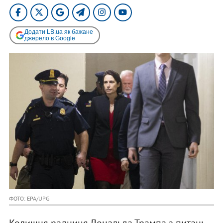
Додати LB.ua як бажане
джерело в Google
ФОТО: EPA/UPG