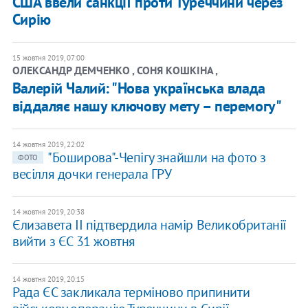
США ввели санкції проти Туреччини через
Сирію
15 жовтня 2019, 07:00
ОЛЕКСАНДР ДЕМЧЕНКО , СОНЯ КОШКІНА ,
Валерій Чалий: "Нова українська влада
віддаляє нашу ключову мету – перемогу"
14 жовтня 2019, 22:02
"Боширова"-Чепігу знайшли на фото з
ФОТО
весілля дочки генерала ГРУ
14 жовтня 2019, 20:38
Єлизавета II підтвердила намір Великобританії
вийти з ЄС 31 жовтня
14 жовтня 2019, 20:15
Рада ЄС закликала терміново припинити