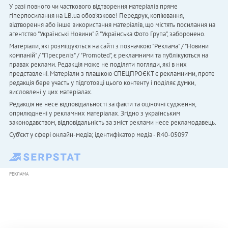
У разі повного чи часткового відтворення матеріалів пряме
гіперпосилання на LB.ua обов'язкове! Передрук, копіювання,
відтворення або інше використання матеріалів, що містять посилання на
агентство "Українськi Новини" й "Українська Фото Група", заборонено.
Матеріали, які розміщуються на сайті з позначкою "Реклама" / "Новини
компаній" / "Пресреліз" / "Promoted", є рекламними та публікуються на
правах реклами. Редакція може не поділяти погляди, які в них
представлені. Матеріали з плашкою СПЕЦПРОЄКТ є рекламними, проте
редакція бере участь у підготовці цього контенту і поділяє думки,
висловлені у цих матеріалах.
Редакція не несе відповідальності за факти та оціночні судження,
оприлюднені у рекламних матеріалах. Згідно з українським
законодавством, відповідальність за зміст реклами несе рекламодавець.
Cуб'єкт у сфері онлайн-медіа; ідентифікатор медіа - R40-05097
РЕКЛАМА