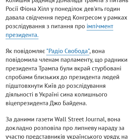
Колишня радниця Дональда Трампа з питань
Росії Фіона Хілл у понеділок дев'ять годин
давала свідчення перед Конгресом у рамках
розслідування з питання про
імпічмент
президента.
Як повідомляє
"Радіо Свобода"
, вона
повідомила членам парламенту, що радники
президента Трампа були вкрай стурбовані
спробами близьких до президента людей
підштовхнути Київ до розслідування
діяльності в Україні сина колишнього
віцепрезидента Джо Байдена.
За даними газети Wall Street Journal, вона
докладно розповіла про липневу нараду за
участю представників українського уряду, на