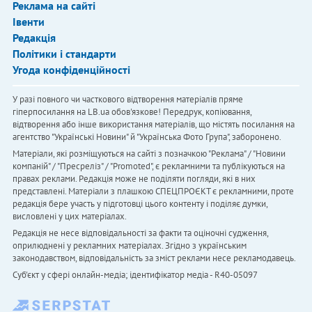
Реклама на сайті
Івенти
Редакція
Політики і стандарти
Угода конфіденційності
У разі повного чи часткового відтворення матеріалів пряме
гіперпосилання на LB.ua обов'язкове! Передрук, копіювання,
відтворення або інше використання матеріалів, що містять посилання на
агентство "Українськi Новини" й "Українська Фото Група", заборонено.
Матеріали, які розміщуються на сайті з позначкою "Реклама" / "Новини
компаній" / "Пресреліз" / "Promoted", є рекламними та публікуються на
правах реклами. Редакція може не поділяти погляди, які в них
представлені. Матеріали з плашкою СПЕЦПРОЄКТ є рекламними, проте
редакція бере участь у підготовці цього контенту і поділяє думки,
висловлені у цих матеріалах.
Редакція не несе відповідальності за факти та оціночні судження,
оприлюднені у рекламних матеріалах. Згідно з українським
законодавством, відповідальність за зміст реклами несе рекламодавець.
Cуб'єкт у сфері онлайн-медіа; ідентифікатор медіа - R40-05097