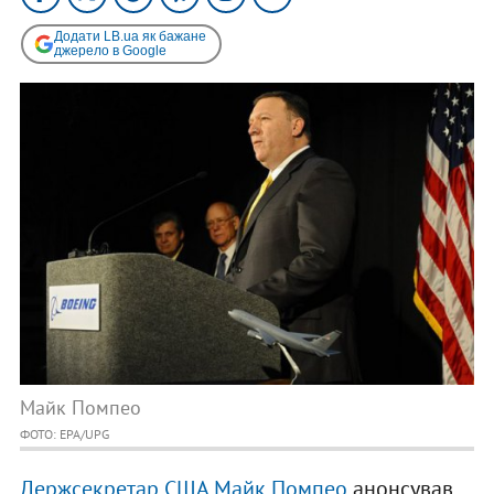
Додати LB.ua як бажане
джерело в Google
Майк Помпео
ФОТО: EPA/UPG
Держсекретар США Майк Помпео
анонсував