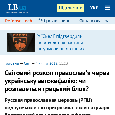
Підтримати
УКР
Defense Tech
“30 років гривні”
Фінансова грамо
У "Скелі" підтвердили
переведення частини
штурмовиків до інших
підрозділів
Головна
—
Світ
—
4 липня 2018
, 11:23
Світовий розкол православ'я через
українську автокефалію: чи
розпадеться грецький блок?
Русская православная церковь (РПЦ)
недвусмысленно пригрозила: если патриарх
Варфоломей таки даст автокефалию