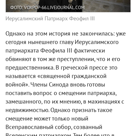
ФОТО: VOXPOP-66.LIVEJOURNAL.COM
Иерусалимский Патриарх Феофил III
Однако на этом история не закончилась: уже
сегодня нынешнего главу Иерусалимского
патриархата Феофила III фактически
обвиняют в том же преступлении, что и его
предшественника. В греческой прессе это
называется «священной гражданской
войной». Члены Синода вновь готовы
поставить вопрос о смещении патриарха,
замешанного, по их мнению, в махинациях с
недвижимостью. Однако признать такое
смещение может только новый
Всеправославный собор, созванный
Вселенским патриархом. Тем более что в