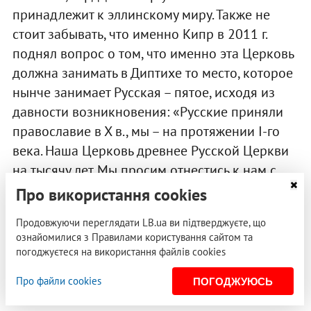
принадлежит к эллинскому миру. Также не
стоит забывать, что именно Кипр в 2011 г.
поднял вопрос о том, что именно эта Церковь
должна занимать в Диптихе то место, которое
нынче занимает Русская – пятое, исходя из
давности возникновения: «Русские приняли
православие в Х в., мы – на протяжении I-го
века. Наша Церковь древнее Русской Церкви
на тысячу лет. Мы просим отнестись к нам с
почтением. Мы считаем, что мы должны занять
Про використання cookies
пятое место».
Продовжуючи переглядати LB.ua ви підтверджуєте, що
ознайомилися з Правилами користування сайтом та
Из всего этого следует, что в критический
погоджуєтеся на використання файлів cookies
момент церковный Кипр присоединится к
Про файли cookies
греческому консенсусу, а не к прорусскому.
ПОГОДЖУЮСЬ