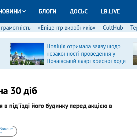
НОВИНИ
БЛОГИ
ДОСЬЄ
LB.LIVE
 грамотність
«Епіцентр виробників»
CultHub
Те
Поліція отримала заяву щодо
незаконності проведення у
Почаївській лаврі хресної ходи
а 30 діб
в під'їзді його будинку перед акцією в
 бажане
e