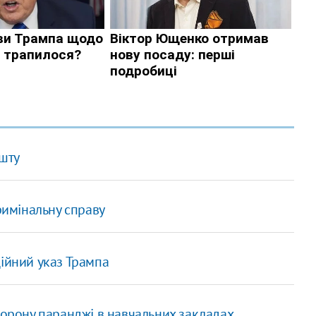
ешту
римінальну справу
ційний указ Трампа
борону паранджі в навчальних закладах