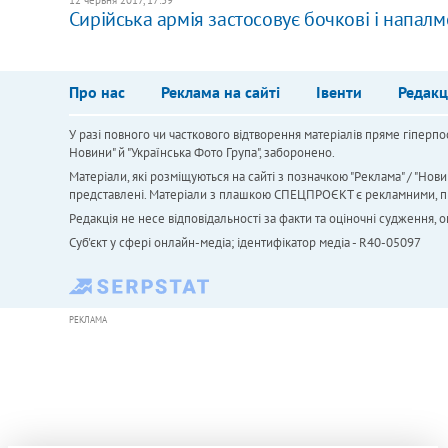
Сирійська армія застосовує бочкові і напалмо
Про нас
Реклама на сайті
Івенти
Редакц
У разі повного чи часткового відтворення матеріалів пряме гіперпо
Новини" й "Українська Фото Група", заборонено.
Матеріали, які розміщуються на сайті з позначкою "Реклама" / "Нови
представлені. Матеріали з плашкою СПЕЦПРОЄКТ є рекламними, проте
Редакція не несе відповідальності за факти та оціночні судження,
Cуб'єкт у сфері онлайн-медіа; ідентифікатор медіа - R40-05097
РЕКЛАМА