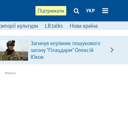
Підтримати
УКР
риторії культури
LB.talks
Нова країна
Загинув керівник пошукового
загону "Плацдарм" Олексій
Юков
РЕКЛАМА