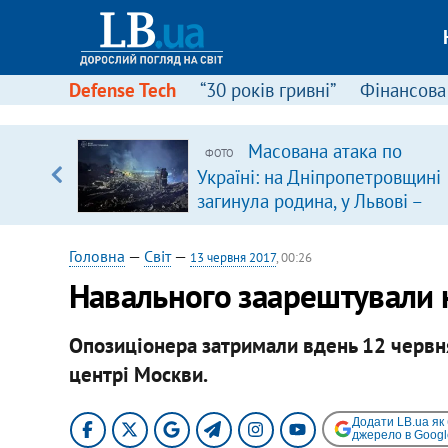
Defense Tech
“30 років гривні”
Фінансова
вив про
Масована атака по
ФОТО
боку
Україні: на Дніпропетровщині
загинула родина, у Львові –
удар по багатоповерхівках
(доповнюється)
Головна
—
Світ
—
13 червня 2017
, 00:26
Навального заарештували н
Опозиціонера затримали вдень 12 червня 
центрі Москви.
Додати LB.ua як
джерело в Googl