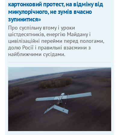
картонковий протест, на відміну від
минулорічного, не зумів вчасно
зупинитися»
Про суспільну втому і уроки
шістдесятників, енергію Майдану і
цивілізаційні перейми перед пологами,
долю Росії і правильні взаємини з
найближчими сусідами.