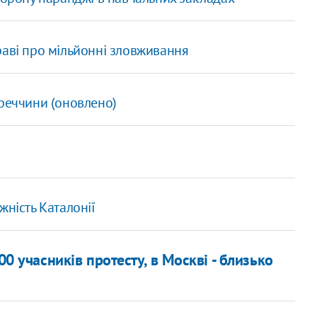
раві про мільйонні зловживання
уреччини (оновлено)
жність Каталонії
0 учасників протесту, в Москві - близько