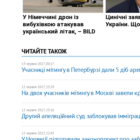
ЧИТАЙТЕ ТАКОЖ
13 червня 2017, 00:17
Учасниці мітингу в Петербурзі дали 5 діб ар
12 червня 2017, 23:29
На двох учасників мітингу в Москві завели к
12 червня 2017, 23:16
Другий апеляційний суд заблокував іммігра
12 червня 2017, 22:43
У Норвегії підготували законопроект про за