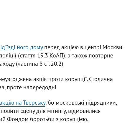
д'їзді його дому
перед акцією в центрі Москви.
ліції (стаття 19.3 КоАП), а також повторне
оду (частина 8 ст. 20.2).
неузгоджена акція проти корупції. Столична
ва, проте напередодні
акцію на Тверську
, бо московські підрядники,
ановити сцену для мітингу, відмовилися
ий Фондом боротьби з корупцією.