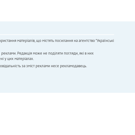
ристання матеріалів, що містять посилання на агентство "Українськi
х реклами. Редакція може не поділяти погляди, які в них
ні у цих матеріалах.
повідальність за зміст реклами несе рекламодавець.