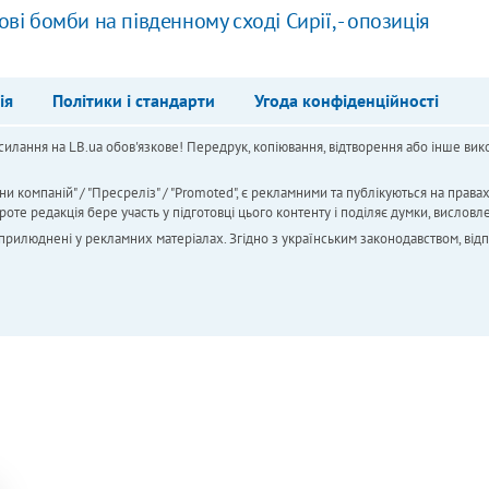
ві бомби на південному сході Сирії, - опозиція
ія
Політики і стандарти
Угода конфіденційності
силання на LB.ua обов'язкове! Передрук, копіювання, відтворення або інше вико
ни компаній" / "Пресреліз" / "Promoted", є рекламними та публікуються на права
 редакція бере участь у підготовці цього контенту і поділяє думки, висловле
 оприлюднені у рекламних матеріалах. Згідно з українським законодавством, від