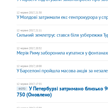
12 червня 2017, 21:30
У Молдові затримали екс-генпрокурора у сп
12 червня 2017, 21:11
Сильний землетрус стався біля узбережжя Т
12 червня 2017, 20:32
Мерія Риму заборонила купатися у фонтанах
12 червня 2017, 18:00
У Барселоні пройшла масова акція за незале
12 червня 2017, 17:55
У Петербурзі затримано близько 90
ФОТО
750 (Оновлено)
12 червня 2017, 17:39