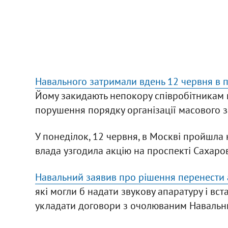
Навального затримали вдень 12 червня в пі
Йому закидають непокору співробітникам по
порушення порядку організації масового зах
У понеділок, 12 червня, в Москві пройшла 
влада узгодила акцію на проспекті Сахаро
Навальний заявив про рішення перенести 
які могли б надати звукову апаратуру і вст
укладати договори з очолюваним Навальн